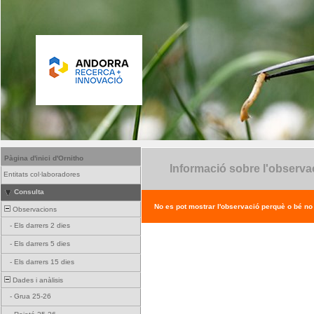
Pàgina d'inici d'Ornitho
Informació sobre l'observa
Entitats col·laboradores
Consulta
No es pot mostrar l'observació perquè o bé no ex
Observacions
-
Els darrers 2 dies
-
Els darrers 5 dies
-
Els darrers 15 dies
Dades i anàlisis
-
Grua 25-26