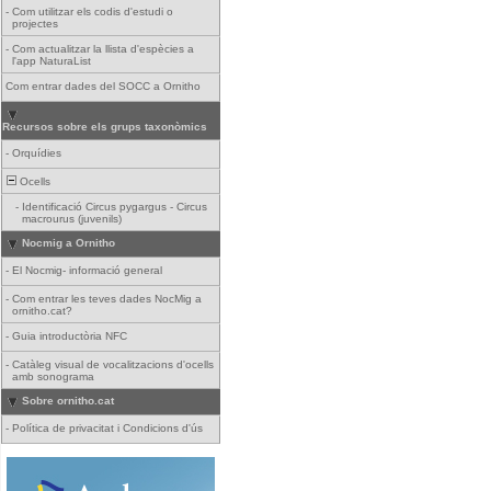
-
Com utilitzar els codis d'estudi o
projectes
-
Com actualitzar la llista d'espècies a
l'app NaturaList
Com entrar dades del SOCC a Ornitho
Recursos sobre els grups taxonòmics
-
Orquídies
Ocells
-
Identificació Circus pygargus - Circus
macrourus (juvenils)
Nocmig a Ornitho
-
El Nocmig- informació general
-
Com entrar les teves dades NocMig a
ornitho.cat?
-
Guia introductòria NFC
-
Catàleg visual de vocalitzacions d'ocells
amb sonograma
Sobre ornitho.cat
-
Política de privacitat i Condicions d'ús