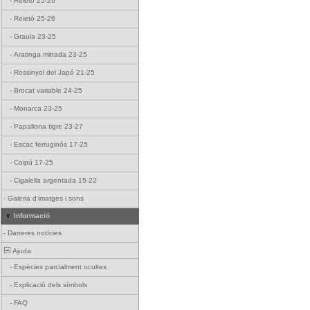
-
Reietó 25-26
-
Reietó 25-26
-
Graula 23-25
-
Aratinga mitrada 23-25
-
Rossinyol del Japó 21-25
-
Brocat variable 24-25
-
Monarca 23-25
-
Papallona tigre 23-27
-
Escac ferruginós 17-25
-
Coipú 17-25
-
Cigalella argentada 15-22
-
Galeria d'imatges i sons
Informació
-
Darreres notícies
Ajuda
-
Espècies parcialment ocultes
-
Explicació dels símbols
-
FAQ