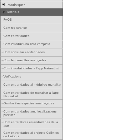
Estadístiques
Tutorials
-
FAQS
-
Com registrar-se
-
Com entrar dades
-
Com introduir una llista completa
-
Com consultar i editar dades
-
Com fer consultes avançades
-
Com introduir dades a l'app NaturaList
-
Verificacions
-
Com entrar dades al mòdul de mortalitat
-
Com entrar dades de mortalitat a l'app
NaturaList
-
Ornitho i les espècies amenaçades
-
Com entrar dades amb localitzacions
precises
-
Com entrar llistes estàndard des de la
app
-
Com entrar dades al projecte Colònies
de Falciots