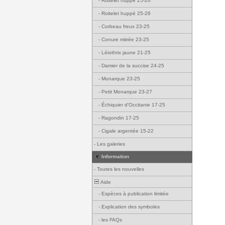
-
Roitelet huppé 25-26
-
Roitelet huppé 25-26
-
Corbeau freux 23-25
-
Conure mitrée 23-25
-
Léiothrix jaune 21-25
-
Damier de la succise 24-25
-
Monarque 23-25
-
Petit Monarque 23-27
-
Échiquier d'Occitanie 17-25
-
Ragondin 17-25
-
Cigale argentée 15-22
-
Les galeries
Information
-
Toutes les nouvelles
Aide
-
Espèces à publication limitée
-
Explication des symboles
-
les FAQs