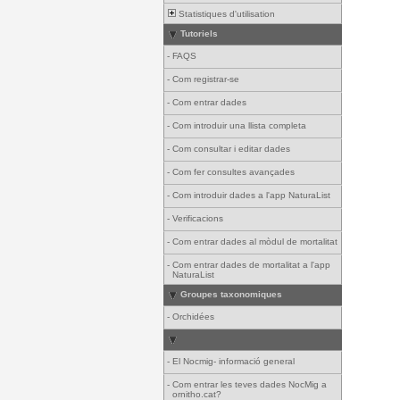
Statistiques d'utilisation
Tutoriels
-
FAQS
-
Com registrar-se
-
Com entrar dades
-
Com introduir una llista completa
-
Com consultar i editar dades
-
Com fer consultes avançades
-
Com introduir dades a l'app NaturaList
-
Verificacions
-
Com entrar dades al mòdul de mortalitat
-
Com entrar dades de mortalitat a l'app
NaturaList
Groupes taxonomiques
-
Orchidées
-
El Nocmig- informació general
-
Com entrar les teves dades NocMig a
ornitho.cat?