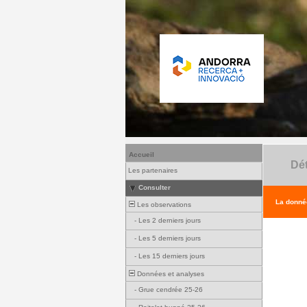
Accueil
Dét
Les partenaires
Consulter
La donnée
Les observations
-
Les 2 derniers jours
-
Les 5 derniers jours
-
Les 15 derniers jours
Données et analyses
-
Grue cendrée 25-26