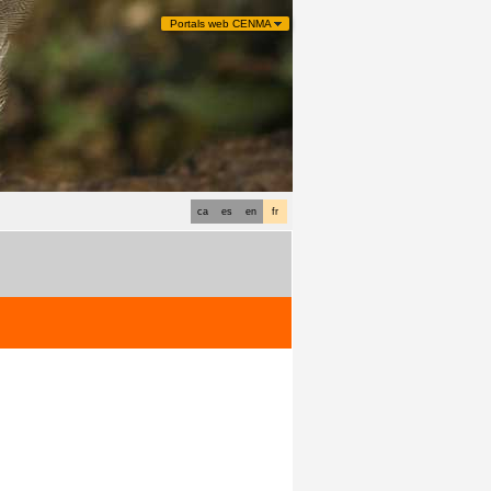
Portals web CENMA
ca
es
en
fr