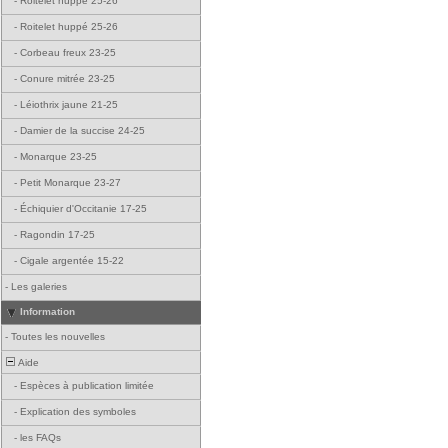
-
Roitelet huppé 25-26
-
Roitelet huppé 25-26
-
Corbeau freux 23-25
-
Conure mitrée 23-25
-
Léiothrix jaune 21-25
-
Damier de la succise 24-25
-
Monarque 23-25
-
Petit Monarque 23-27
-
Échiquier d'Occitanie 17-25
-
Ragondin 17-25
-
Cigale argentée 15-22
-
Les galeries
Information
-
Toutes les nouvelles
Aide
-
Espèces à publication limitée
-
Explication des symboles
-
les FAQs