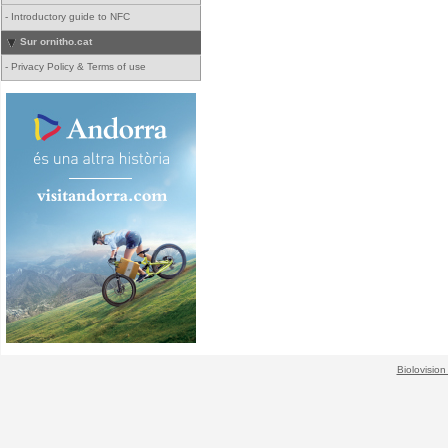
-
Introductory guide to NFC
Sur ornitho.cat
-
Privacy Policy & Terms of use
Biolovision