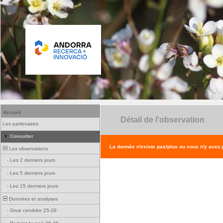
Accueil
Détail de l'observation
Les partenaires
Consulter
La donnée n'existe pas/plus ou vous n'y avez
Les observations
-
Les 2 derniers jours
-
Les 5 derniers jours
-
Les 15 derniers jours
Données et analyses
-
Grue cendrée 25-26