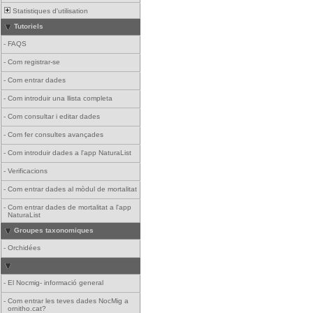
Statistiques d'utilisation
Tutoriels
-
FAQS
-
Com registrar-se
-
Com entrar dades
-
Com introduir una llista completa
-
Com consultar i editar dades
-
Com fer consultes avançades
-
Com introduir dades a l'app NaturaList
-
Verificacions
-
Com entrar dades al mòdul de mortalitat
-
Com entrar dades de mortalitat a l'app
NaturaList
Groupes taxonomiques
-
Orchidées
-
El Nocmig- informació general
-
Com entrar les teves dades NocMig a
ornitho.cat?