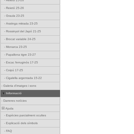
-
Reietó 25-26
-
Reietó 25-26
-
Graula 23-25
-
Aratinga mitrada 23-25
-
Rossinyol del Japó 21-25
-
Brocat variable 24-25
-
Monarca 23-25
-
Papallona tigre 23-27
-
Escac ferruginós 17-25
-
Coipú 17-25
-
Cigalella argentada 15-22
-
Galeria d'imatges i sons
Informació
-
Darreres notícies
Ajuda
-
Espècies parcialment ocultes
-
Explicació dels símbols
-
FAQ