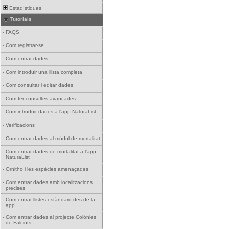
Estadístiques
Tutorials
-
FAQS
-
Com registrar-se
-
Com entrar dades
-
Com introduir una llista completa
-
Com consultar i editar dades
-
Com fer consultes avançades
-
Com introduir dades a l'app NaturaList
-
Verificacions
-
Com entrar dades al mòdul de mortalitat
-
Com entrar dades de mortalitat a l'app
NaturaList
-
Ornitho i les espècies amenaçades
-
Com entrar dades amb localitzacions
precises
-
Com entrar llistes estàndard des de la
app
-
Com entrar dades al projecte Colònies
de Falciots