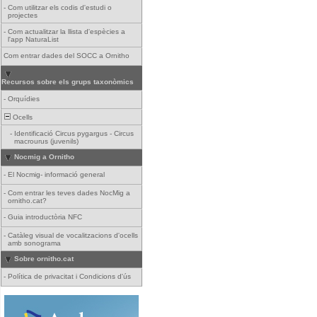
-
Com utilitzar els codis d'estudi o
projectes
-
Com actualitzar la llista d'espècies a
l'app NaturaList
Com entrar dades del SOCC a Ornitho
Recursos sobre els grups taxonòmics
-
Orquídies
Ocells
-
Identificació Circus pygargus - Circus
macrourus (juvenils)
Nocmig a Ornitho
-
El Nocmig- informació general
-
Com entrar les teves dades NocMig a
ornitho.cat?
-
Guia introductòria NFC
-
Catàleg visual de vocalitzacions d'ocells
amb sonograma
Sobre ornitho.cat
-
Política de privacitat i Condicions d'ús