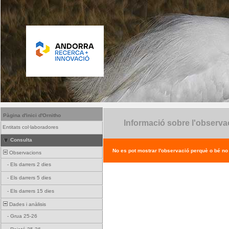
Pàgina d'inici d'Ornitho
Informació sobre l'observa
Entitats col·laboradores
Consulta
No es pot mostrar l'observació perquè o bé no ex
Observacions
-
Els darrers 2 dies
-
Els darrers 5 dies
-
Els darrers 15 dies
Dades i anàlisis
-
Grua 25-26