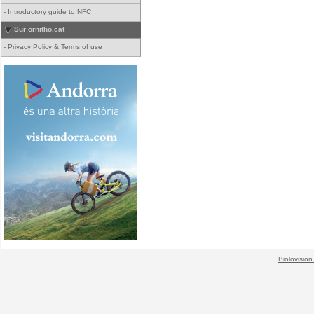
-
Introductory guide to NFC
Sur ornitho.cat
-
Privacy Policy & Terms of use
Biolovision