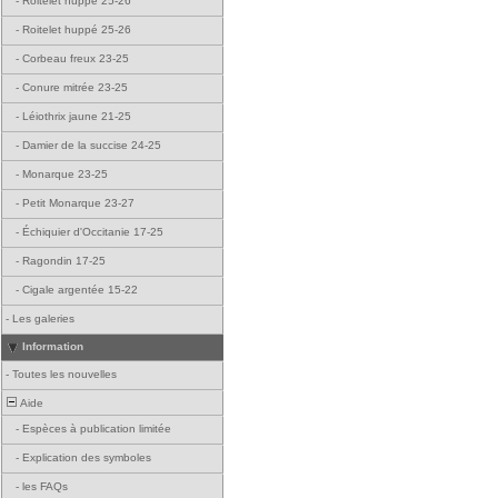
-
Roitelet huppé 25-26
-
Roitelet huppé 25-26
-
Corbeau freux 23-25
-
Conure mitrée 23-25
-
Léiothrix jaune 21-25
-
Damier de la succise 24-25
-
Monarque 23-25
-
Petit Monarque 23-27
-
Échiquier d'Occitanie 17-25
-
Ragondin 17-25
-
Cigale argentée 15-22
-
Les galeries
Information
-
Toutes les nouvelles
Aide
-
Espèces à publication limitée
-
Explication des symboles
-
les FAQs