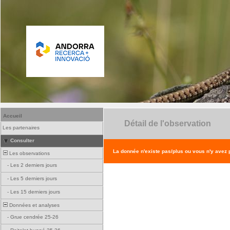
Accueil
Détail de l'observation
Les partenaires
Consulter
La donnée n'existe pas/plus ou vous n'y avez
Les observations
-
Les 2 derniers jours
-
Les 5 derniers jours
-
Les 15 derniers jours
Données et analyses
-
Grue cendrée 25-26