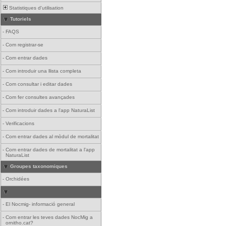
Statistiques d'utilisation
Tutoriels
-
FAQS
-
Com registrar-se
-
Com entrar dades
-
Com introduir una llista completa
-
Com consultar i editar dades
-
Com fer consultes avançades
-
Com introduir dades a l'app NaturaList
-
Verificacions
-
Com entrar dades al mòdul de mortalitat
-
Com entrar dades de mortalitat a l'app
NaturaList
Groupes taxonomiques
-
Orchidées
-
El Nocmig- informació general
-
Com entrar les teves dades NocMig a
ornitho.cat?