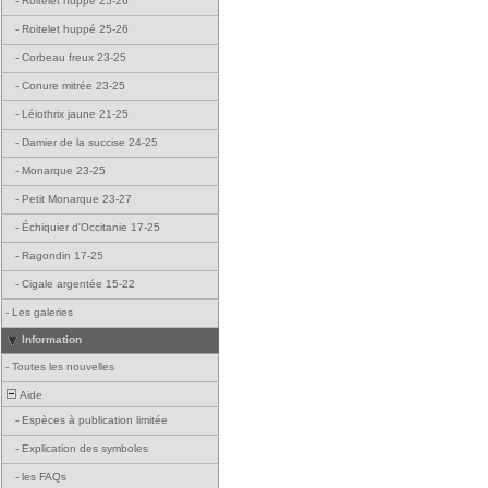
-
Roitelet huppé 25-26
-
Roitelet huppé 25-26
-
Corbeau freux 23-25
-
Conure mitrée 23-25
-
Léiothrix jaune 21-25
-
Damier de la succise 24-25
-
Monarque 23-25
-
Petit Monarque 23-27
-
Échiquier d'Occitanie 17-25
-
Ragondin 17-25
-
Cigale argentée 15-22
-
Les galeries
Information
-
Toutes les nouvelles
Aide
-
Espèces à publication limitée
-
Explication des symboles
-
les FAQs