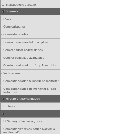
Statistiques d'utilisation
Tutoriels
-
FAQS
-
Com registrar-se
-
Com entrar dades
-
Com introduir una llista completa
-
Com consultar i editar dades
-
Com fer consultes avançades
-
Com introduir dades a l'app NaturaList
-
Verificacions
-
Com entrar dades al mòdul de mortalitat
-
Com entrar dades de mortalitat a l'app
NaturaList
Groupes taxonomiques
-
Orchidées
-
El Nocmig- informació general
-
Com entrar les teves dades NocMig a
ornitho.cat?