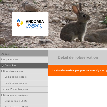
Accueil
Détail de l'observation
Les partenaires
Consulter
La donnée n'existe pas/plus ou vous n'y avez
Les observations
-
Les 2 derniers jours
-
Les 5 derniers jours
-
Les 15 derniers jours
Données et analyses
-
Grue cendrée 25-26