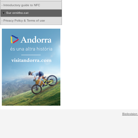
-
Introductory guide to NFC
Sur ornitho.cat
-
Privacy Policy & Terms of use
Biolovision