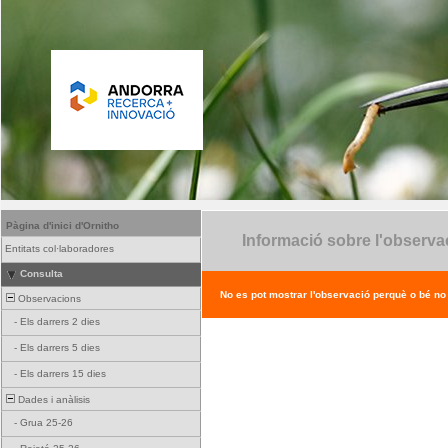
Pàgina d'inici d'Ornitho
Informació sobre l'observa
Entitats col·laboradores
Consulta
No es pot mostrar l'observació perquè o bé no ex
Observacions
-
Els darrers 2 dies
-
Els darrers 5 dies
-
Els darrers 15 dies
Dades i anàlisis
-
Grua 25-26