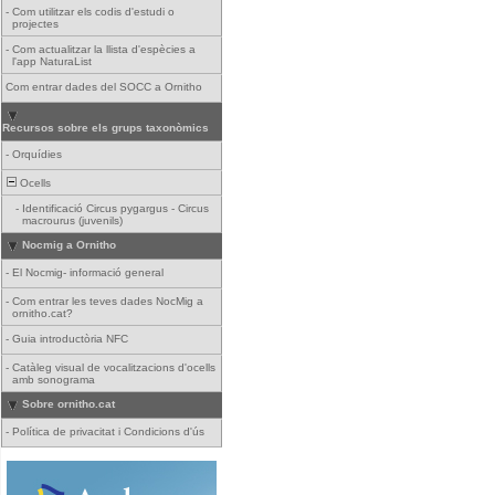
-
Com utilitzar els codis d'estudi o
projectes
-
Com actualitzar la llista d'espècies a
l'app NaturaList
Com entrar dades del SOCC a Ornitho
Recursos sobre els grups taxonòmics
-
Orquídies
Ocells
-
Identificació Circus pygargus - Circus
macrourus (juvenils)
Nocmig a Ornitho
-
El Nocmig- informació general
-
Com entrar les teves dades NocMig a
ornitho.cat?
-
Guia introductòria NFC
-
Catàleg visual de vocalitzacions d'ocells
amb sonograma
Sobre ornitho.cat
-
Política de privacitat i Condicions d'ús