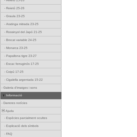
-
Reietó 25-26
-
Reietó 25-26
-
Graula 23-25
-
Aratinga mitrada 23-25
-
Rossinyol del Japó 21-25
-
Brocat variable 24-25
-
Monarca 23-25
-
Papallona tigre 23-27
-
Escac ferruginós 17-25
-
Coipú 17-25
-
Cigalella argentada 15-22
-
Galeria d'imatges i sons
Informació
-
Darreres notícies
Ajuda
-
Espècies parcialment ocultes
-
Explicació dels símbols
-
FAQ