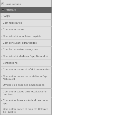
Estadístiques
Tutorials
-
FAQS
-
Com registrar-se
-
Com entrar dades
-
Com introduir una llista completa
-
Com consultar i editar dades
-
Com fer consultes avançades
-
Com introduir dades a l'app NaturaList
-
Verificacions
-
Com entrar dades al mòdul de mortalitat
-
Com entrar dades de mortalitat a l'app
NaturaList
-
Ornitho i les espècies amenaçades
-
Com entrar dades amb localitzacions
precises
-
Com entrar llistes estàndard des de la
app
-
Com entrar dades al projecte Colònies
de Falciots