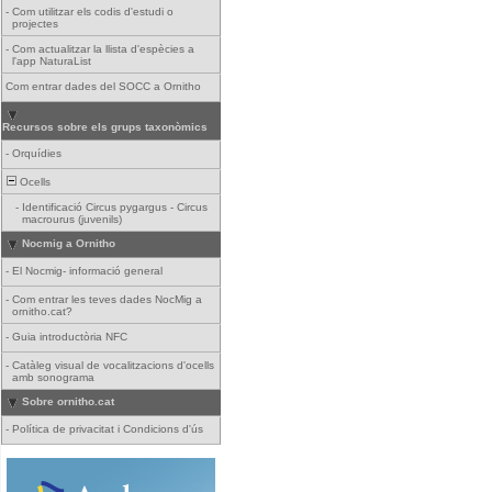
-
Com utilitzar els codis d'estudi o
projectes
-
Com actualitzar la llista d'espècies a
l'app NaturaList
Com entrar dades del SOCC a Ornitho
Recursos sobre els grups taxonòmics
-
Orquídies
Ocells
-
Identificació Circus pygargus - Circus
macrourus (juvenils)
Nocmig a Ornitho
-
El Nocmig- informació general
-
Com entrar les teves dades NocMig a
ornitho.cat?
-
Guia introductòria NFC
-
Catàleg visual de vocalitzacions d'ocells
amb sonograma
Sobre ornitho.cat
-
Política de privacitat i Condicions d'ús