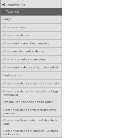
Estadístiques
Tutorials
-
FAQS
-
Com registrar-se
-
Com entrar dades
-
Com introduir una llista completa
-
Com consultar i editar dades
-
Com fer consultes avançades
-
Com introduir dades a l'app NaturaList
-
Verificacions
-
Com entrar dades al mòdul de mortalitat
-
Com entrar dades de mortalitat a l'app
NaturaList
-
Ornitho i les espècies amenaçades
-
Com entrar dades amb localitzacions
precises
-
Com entrar llistes estàndard des de la
app
-
Com entrar dades al projecte Colònies
de Falciots