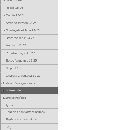
-
Reietó 25-26
-
Reietó 25-26
-
Graula 23-25
-
Aratinga mitrada 23-25
-
Rossinyol del Japó 21-25
-
Brocat variable 24-25
-
Monarca 23-25
-
Papallona tigre 23-27
-
Escac ferruginós 17-25
-
Coipú 17-25
-
Cigalella argentada 15-22
-
Galeria d'imatges i sons
Informació
-
Darreres notícies
Ajuda
-
Espècies parcialment ocultes
-
Explicació dels símbols
-
FAQ