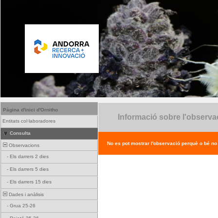
Pàgina d'inici d'Ornitho
Informació sobre l'observa
Entitats col·laboradores
Consulta
No es pot mostrar l'observació perquè o bé no ex
Observacions
-
Els darrers 2 dies
-
Els darrers 5 dies
-
Els darrers 15 dies
Dades i anàlisis
-
Grua 25-26