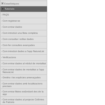
Estadístiques
Tutorials
-
FAQS
-
Com registrar-se
-
Com entrar dades
-
Com introduir una llista completa
-
Com consultar i editar dades
-
Com fer consultes avançades
-
Com introduir dades a l'app NaturaList
-
Verificacions
-
Com entrar dades al mòdul de mortalitat
-
Com entrar dades de mortalitat a l'app
NaturaList
-
Ornitho i les espècies amenaçades
-
Com entrar dades amb localitzacions
precises
-
Com entrar llistes estàndard des de la
app
-
Com entrar dades al projecte Colònies
de Falciots