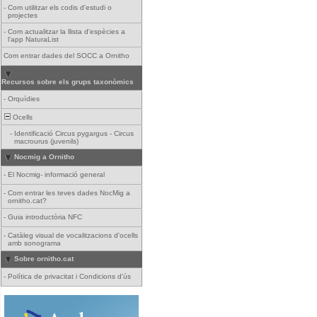
-
Com utilitzar els codis d'estudi o
projectes
-
Com actualitzar la llista d'espècies a
l'app NaturaList
Com entrar dades del SOCC a Ornitho
Recursos sobre els grups taxonòmics
-
Orquídies
Ocells
-
Identificació Circus pygargus - Circus
macrourus (juvenils)
Nocmig a Ornitho
-
El Nocmig- informació general
-
Com entrar les teves dades NocMig a
ornitho.cat?
-
Guia introductòria NFC
-
Catàleg visual de vocalitzacions d'ocells
amb sonograma
Sobre ornitho.cat
-
Política de privacitat i Condicions d'ús