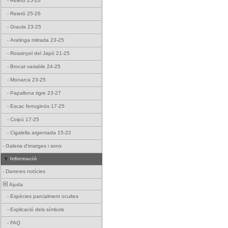
-
Reietó 25-26
-
Reietó 25-26
-
Graula 23-25
-
Aratinga mitrada 23-25
-
Rossinyol del Japó 21-25
-
Brocat variable 24-25
-
Monarca 23-25
-
Papallona tigre 23-27
-
Escac ferruginós 17-25
-
Coipú 17-25
-
Cigalella argentada 15-22
-
Galeria d'imatges i sons
Informació
-
Darreres notícies
Ajuda
-
Espècies parcialment ocultes
-
Explicació dels símbols
-
FAQ