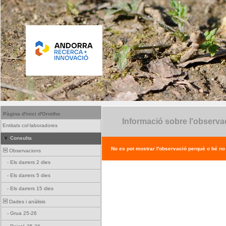
Pàgina d'inici d'Ornitho
Informació sobre l'observa
Entitats col·laboradores
Consulta
No es pot mostrar l'observació perquè o bé no ex
Observacions
-
Els darrers 2 dies
-
Els darrers 5 dies
-
Els darrers 15 dies
Dades i anàlisis
-
Grua 25-26