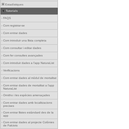
Estadístiques
Tutorials
-
FAQS
-
Com registrar-se
-
Com entrar dades
-
Com introduir una llista completa
-
Com consultar i editar dades
-
Com fer consultes avançades
-
Com introduir dades a l'app NaturaList
-
Verificacions
-
Com entrar dades al mòdul de mortalitat
-
Com entrar dades de mortalitat a l'app
NaturaList
-
Ornitho i les espècies amenaçades
-
Com entrar dades amb localitzacions
precises
-
Com entrar llistes estàndard des de la
app
-
Com entrar dades al projecte Colònies
de Falciots