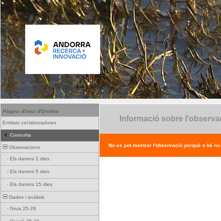
Pàgina d'inici d'Ornitho
Informació sobre l'observa
Entitats col·laboradores
Consulta
No es pot mostrar l'observació perquè o bé no ex
Observacions
-
Els darrers 2 dies
-
Els darrers 5 dies
-
Els darrers 15 dies
Dades i anàlisis
-
Grua 25-26