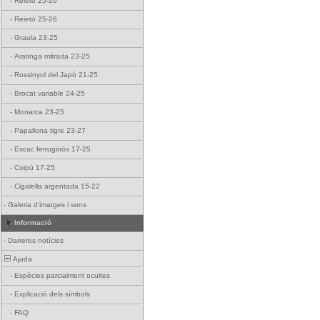
-
Reietó 25-26
-
Reietó 25-26
-
Graula 23-25
-
Aratinga mitrada 23-25
-
Rossinyol del Japó 21-25
-
Brocat variable 24-25
-
Monarca 23-25
-
Papallona tigre 23-27
-
Escac ferruginós 17-25
-
Coipú 17-25
-
Cigalella argentada 15-22
-
Galeria d'imatges i sons
Informació
-
Darreres notícies
Ajuda
-
Espècies parcialment ocultes
-
Explicació dels símbols
-
FAQ