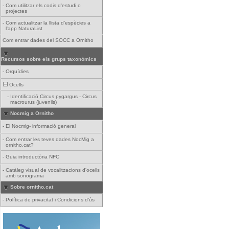
-
Com utilitzar els codis d'estudi o
projectes
-
Com actualitzar la llista d'espècies a
l'app NaturaList
Com entrar dades del SOCC a Ornitho
Recursos sobre els grups taxonòmics
-
Orquídies
Ocells
-
Identificació Circus pygargus - Circus
macrourus (juvenils)
Nocmig a Ornitho
-
El Nocmig- informació general
-
Com entrar les teves dades NocMig a
ornitho.cat?
-
Guia introductòria NFC
-
Catàleg visual de vocalitzacions d'ocells
amb sonograma
Sobre ornitho.cat
-
Política de privacitat i Condicions d'ús