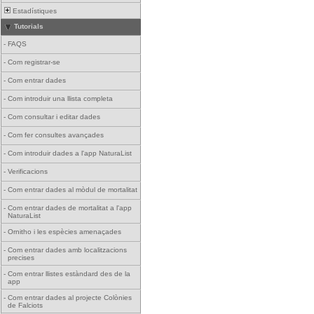
Estadístiques
Tutorials
-
FAQS
-
Com registrar-se
-
Com entrar dades
-
Com introduir una llista completa
-
Com consultar i editar dades
-
Com fer consultes avançades
-
Com introduir dades a l'app NaturaList
-
Verificacions
-
Com entrar dades al mòdul de mortalitat
-
Com entrar dades de mortalitat a l'app
NaturaList
-
Ornitho i les espècies amenaçades
-
Com entrar dades amb localitzacions
precises
-
Com entrar llistes estàndard des de la
app
-
Com entrar dades al projecte Colònies
de Falciots