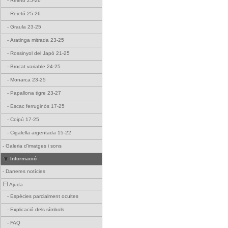
-
Reietó 25-26
-
Reietó 25-26
-
Graula 23-25
-
Aratinga mitrada 23-25
-
Rossinyol del Japó 21-25
-
Brocat variable 24-25
-
Monarca 23-25
-
Papallona tigre 23-27
-
Escac ferruginós 17-25
-
Coipú 17-25
-
Cigalella argentada 15-22
-
Galeria d'imatges i sons
Informació
-
Darreres notícies
Ajuda
-
Espècies parcialment ocultes
-
Explicació dels símbols
-
FAQ