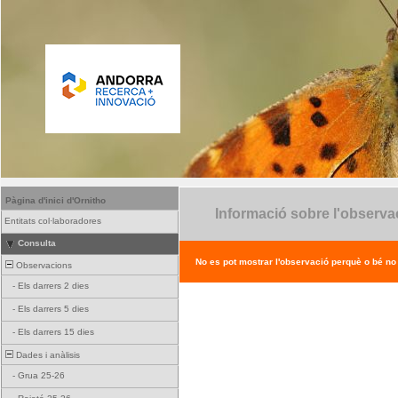
Pàgina d'inici d'Ornitho
Informació sobre l'observa
Entitats col·laboradores
Consulta
No es pot mostrar l'observació perquè o bé no ex
Observacions
-
Els darrers 2 dies
-
Els darrers 5 dies
-
Els darrers 15 dies
Dades i anàlisis
-
Grua 25-26