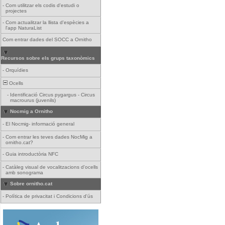
-
Com utilitzar els codis d'estudi o
projectes
-
Com actualitzar la llista d'espècies a
l'app NaturaList
Com entrar dades del SOCC a Ornitho
Recursos sobre els grups taxonòmics
-
Orquídies
Ocells
-
Identificació Circus pygargus - Circus
macrourus (juvenils)
Nocmig a Ornitho
-
El Nocmig- informació general
-
Com entrar les teves dades NocMig a
ornitho.cat?
-
Guia introductòria NFC
-
Catàleg visual de vocalitzacions d'ocells
amb sonograma
Sobre ornitho.cat
-
Política de privacitat i Condicions d'ús