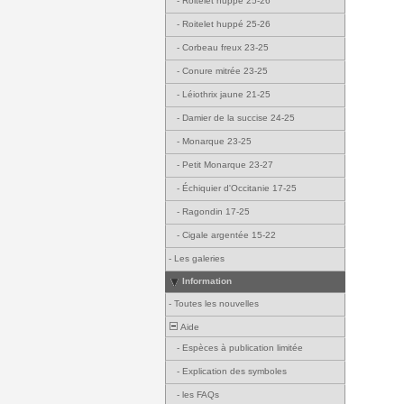
-
Roitelet huppé 25-26
-
Roitelet huppé 25-26
-
Corbeau freux 23-25
-
Conure mitrée 23-25
-
Léiothrix jaune 21-25
-
Damier de la succise 24-25
-
Monarque 23-25
-
Petit Monarque 23-27
-
Échiquier d'Occitanie 17-25
-
Ragondin 17-25
-
Cigale argentée 15-22
-
Les galeries
Information
-
Toutes les nouvelles
Aide
-
Espèces à publication limitée
-
Explication des symboles
-
les FAQs