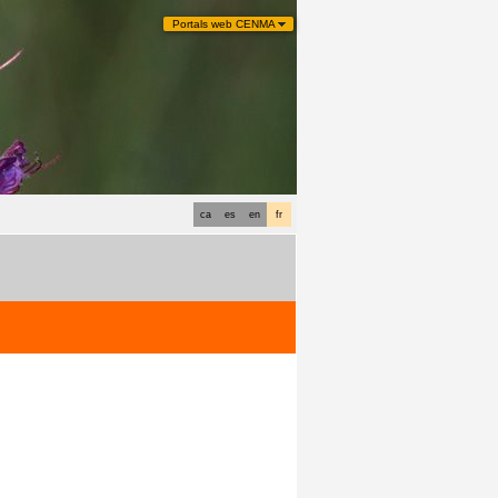
Portals web CENMA
ca
es
en
fr