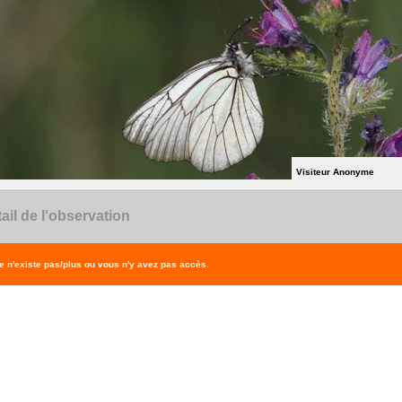
Visiteur Anonyme
ail de l'observation
 n'existe pas/plus ou vous n'y avez pas accès.