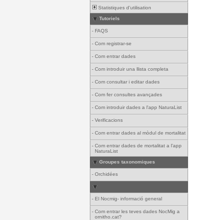
Statistiques d'utilisation
Tutoriels
-
FAQS
-
Com registrar-se
-
Com entrar dades
-
Com introduir una llista completa
-
Com consultar i editar dades
-
Com fer consultes avançades
-
Com introduir dades a l'app NaturaList
-
Verificacions
-
Com entrar dades al mòdul de mortalitat
-
Com entrar dades de mortalitat a l'app
NaturaList
Groupes taxonomiques
-
Orchidées
-
El Nocmig- informació general
-
Com entrar les teves dades NocMig a
ornitho.cat?