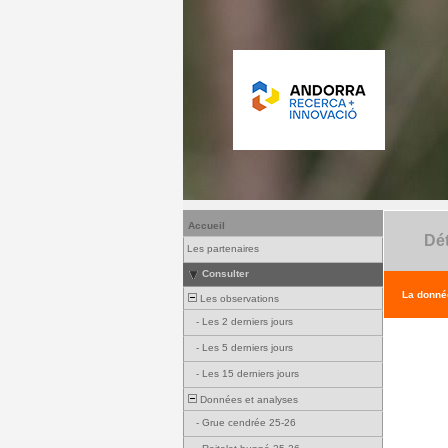
Accueil
Dét
Les partenaires
Consulter
La donnée
Les observations
-
Les 2 derniers jours
-
Les 5 derniers jours
-
Les 15 derniers jours
Données et analyses
-
Grue cendrée 25-26