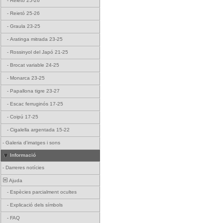
-
Reietó 25-26
-
Reietó 25-26
-
Graula 23-25
-
Aratinga mitrada 23-25
-
Rossinyol del Japó 21-25
-
Brocat variable 24-25
-
Monarca 23-25
-
Papallona tigre 23-27
-
Escac ferruginós 17-25
-
Coipú 17-25
-
Cigalella argentada 15-22
-
Galeria d'imatges i sons
Informació
-
Darreres notícies
Ajuda
-
Espècies parcialment ocultes
-
Explicació dels símbols
-
FAQ