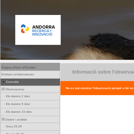
Pàgina d'inici d'Ornitho
Informació sobre l'observa
Entitats col·laboradores
Consulta
No es pot mostrar l'observació perquè o bé no ex
Observacions
-
Els darrers 2 dies
-
Els darrers 5 dies
-
Els darrers 15 dies
Dades i anàlisis
-
Grua 25-26