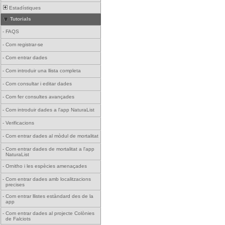
Estadístiques
Tutorials
-
FAQS
-
Com registrar-se
-
Com entrar dades
-
Com introduir una llista completa
-
Com consultar i editar dades
-
Com fer consultes avançades
-
Com introduir dades a l'app NaturaList
-
Verificacions
-
Com entrar dades al mòdul de mortalitat
-
Com entrar dades de mortalitat a l'app
NaturaList
-
Ornitho i les espècies amenaçades
-
Com entrar dades amb localitzacions
precises
-
Com entrar llistes estàndard des de la
app
-
Com entrar dades al projecte Colònies
de Falciots