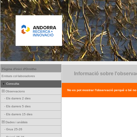
Pàgina d'inici d'Ornitho
Informació sobre l'observa
Entitats col·laboradores
Consulta
No es pot mostrar l'observació perquè o bé no ex
Observacions
-
Els darrers 2 dies
-
Els darrers 5 dies
-
Els darrers 15 dies
Dades i anàlisis
-
Grua 25-26