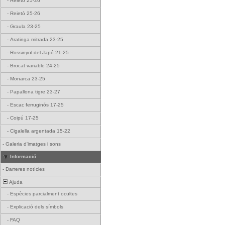
-
Reietó 25-26
-
Reietó 25-26
-
Graula 23-25
-
Aratinga mitrada 23-25
-
Rossinyol del Japó 21-25
-
Brocat variable 24-25
-
Monarca 23-25
-
Papallona tigre 23-27
-
Escac ferruginós 17-25
-
Coipú 17-25
-
Cigalella argentada 15-22
-
Galeria d'imatges i sons
Informació
-
Darreres notícies
Ajuda
-
Espècies parcialment ocultes
-
Explicació dels símbols
-
FAQ