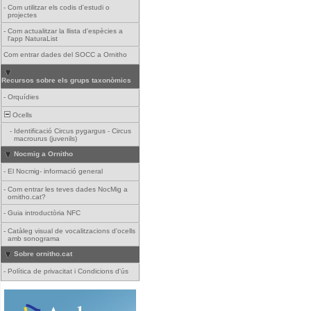
-
Com utilitzar els codis d'estudi o
projectes
-
Com actualitzar la llista d'espècies a
l'app NaturaList
Com entrar dades del SOCC a Ornitho
Recursos sobre els grups taxonòmics
-
Orquídies
Ocells
-
Identificació Circus pygargus - Circus
macrourus (juvenils)
Nocmig a Ornitho
-
El Nocmig- informació general
-
Com entrar les teves dades NocMig a
ornitho.cat?
-
Guia introductòria NFC
-
Catàleg visual de vocalitzacions d'ocells
amb sonograma
Sobre ornitho.cat
-
Política de privacitat i Condicions d'ús