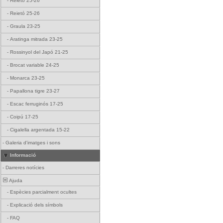
-
Reietó 25-26
-
Reietó 25-26
-
Graula 23-25
-
Aratinga mitrada 23-25
-
Rossinyol del Japó 21-25
-
Brocat variable 24-25
-
Monarca 23-25
-
Papallona tigre 23-27
-
Escac ferruginós 17-25
-
Coipú 17-25
-
Cigalella argentada 15-22
-
Galeria d'imatges i sons
Informació
-
Darreres notícies
Ajuda
-
Espècies parcialment ocultes
-
Explicació dels símbols
-
FAQ