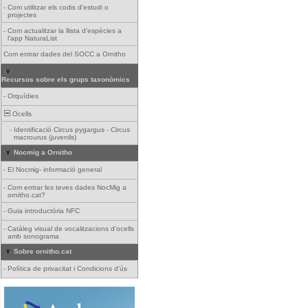
-
Com utilitzar els codis d'estudi o
projectes
-
Com actualitzar la llista d'espècies a
l'app NaturaList
Com entrar dades del SOCC a Ornitho
Recursos sobre els grups taxonòmics
-
Orquídies
Ocells
-
Identificació Circus pygargus - Circus
macrourus (juvenils)
Nocmig a Ornitho
-
El Nocmig- informació general
-
Com entrar les teves dades NocMig a
ornitho.cat?
-
Guia introductòria NFC
-
Catàleg visual de vocalitzacions d'ocells
amb sonograma
Sobre ornitho.cat
-
Política de privacitat i Condicions d'ús