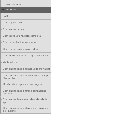
Estadístiques
Tutorials
-
FAQS
-
Com registrar-se
-
Com entrar dades
-
Com introduir una llista completa
-
Com consultar i editar dades
-
Com fer consultes avançades
-
Com introduir dades a l'app NaturaList
-
Verificacions
-
Com entrar dades al mòdul de mortalitat
-
Com entrar dades de mortalitat a l'app
NaturaList
-
Ornitho i les espècies amenaçades
-
Com entrar dades amb localitzacions
precises
-
Com entrar llistes estàndard des de la
app
-
Com entrar dades al projecte Colònies
de Falciots