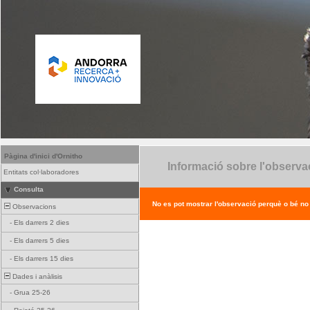
Pàgina d'inici d'Ornitho
Informació sobre l'observa
Entitats col·laboradores
Consulta
No es pot mostrar l'observació perquè o bé no ex
Observacions
-
Els darrers 2 dies
-
Els darrers 5 dies
-
Els darrers 15 dies
Dades i anàlisis
-
Grua 25-26