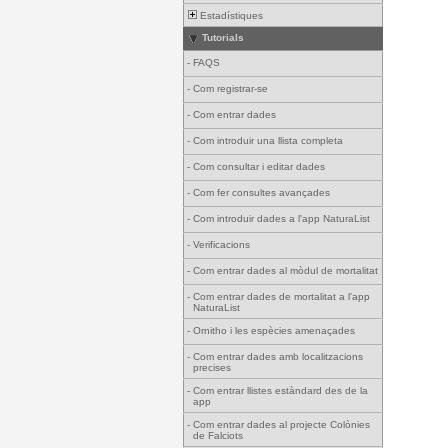
Estadístiques
Tutorials
-
FAQS
-
Com registrar-se
-
Com entrar dades
-
Com introduir una llista completa
-
Com consultar i editar dades
-
Com fer consultes avançades
-
Com introduir dades a l'app NaturaList
-
Verificacions
-
Com entrar dades al mòdul de mortalitat
-
Com entrar dades de mortalitat a l'app
NaturaList
-
Ornitho i les espècies amenaçades
-
Com entrar dades amb localitzacions
precises
-
Com entrar llistes estàndard des de la
app
-
Com entrar dades al projecte Colònies
de Falciots