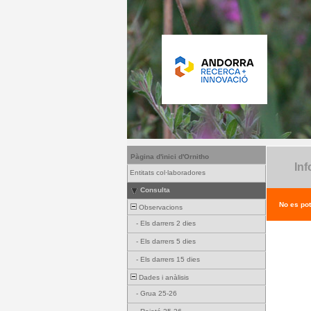
Pàgina d'inici d'Ornitho
Inf
Entitats col·laboradores
Consulta
No es pot
Observacions
-
Els darrers 2 dies
-
Els darrers 5 dies
-
Els darrers 15 dies
Dades i anàlisis
-
Grua 25-26