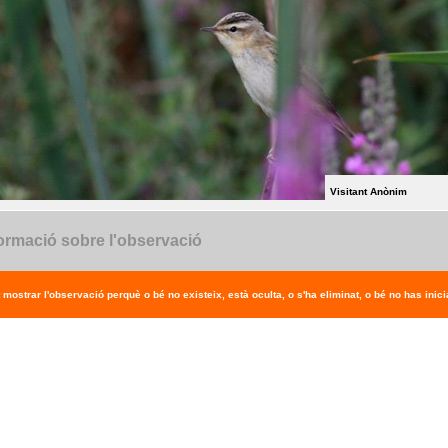
Visitant Anònim
ormació sobre l'observació
 mostrar l'observació perquè o bé no existeix, està oculta, o s'ha eliminat, o bé no has inicia