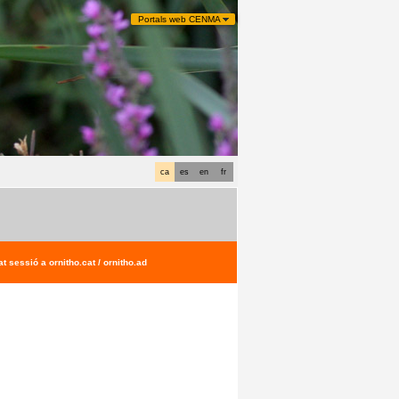
Portals web CENMA
ca
es
en
fr
t sessió a ornitho.cat / ornitho.ad