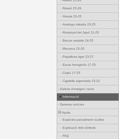
-
Reietó 25-26
-
Reietó 25-26
-
Graula 23-25
-
Aratinga mitrada 23-25
-
Rossinyol del Japó 21-25
-
Brocat variable 24-25
-
Monarca 23-25
-
Papallona tigre 23-27
-
Escac ferruginós 17-25
-
Coipú 17-25
-
Cigalella argentada 15-22
-
Galeria d'imatges i sons
Informació
-
Darreres notícies
Ajuda
-
Espècies parcialment ocultes
-
Explicació dels símbols
-
FAQ