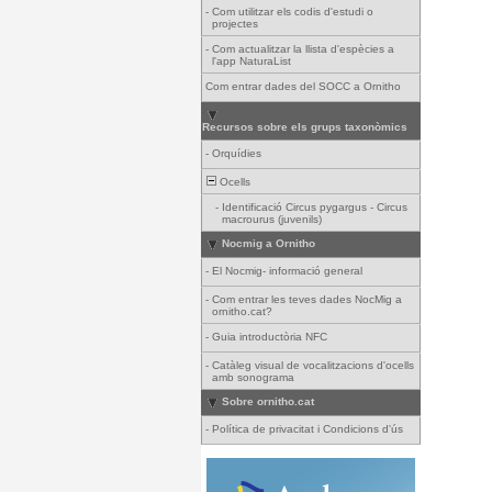
-
Com utilitzar els codis d'estudi o
projectes
-
Com actualitzar la llista d'espècies a
l'app NaturaList
Com entrar dades del SOCC a Ornitho
Recursos sobre els grups taxonòmics
-
Orquídies
Ocells
-
Identificació Circus pygargus - Circus
macrourus (juvenils)
Nocmig a Ornitho
-
El Nocmig- informació general
-
Com entrar les teves dades NocMig a
ornitho.cat?
-
Guia introductòria NFC
-
Catàleg visual de vocalitzacions d'ocells
amb sonograma
Sobre ornitho.cat
-
Política de privacitat i Condicions d'ús