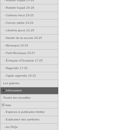
-
Roitelet huppé 25-26
-
Roitelet huppé 25-26
-
Corbeau freux 23-25
-
Conure mitrée 23-25
-
Léiothrix jaune 21-25
-
Damier de la succise 24-25
-
Monarque 23-25
-
Petit Monarque 23-27
-
Échiquier d'Occitanie 17-25
-
Ragondin 17-25
-
Cigale argentée 15-22
-
Les galeries
Information
-
Toutes les nouvelles
Aide
-
Espèces à publication limitée
-
Explication des symboles
-
les FAQs