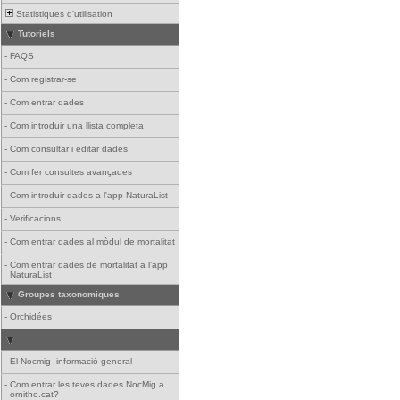
Statistiques d'utilisation
Tutoriels
-
FAQS
-
Com registrar-se
-
Com entrar dades
-
Com introduir una llista completa
-
Com consultar i editar dades
-
Com fer consultes avançades
-
Com introduir dades a l'app NaturaList
-
Verificacions
-
Com entrar dades al mòdul de mortalitat
-
Com entrar dades de mortalitat a l'app
NaturaList
Groupes taxonomiques
-
Orchidées
-
El Nocmig- informació general
-
Com entrar les teves dades NocMig a
ornitho.cat?