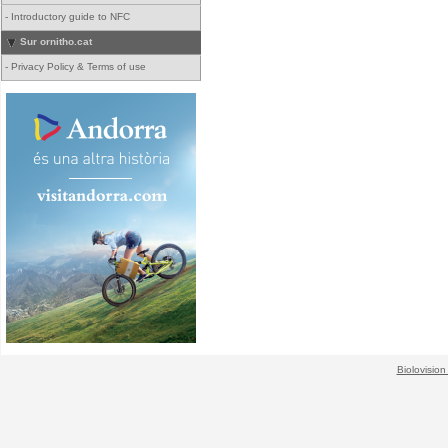
-
Introductory guide to NFC
Sur ornitho.cat
-
Privacy Policy & Terms of use
Biolovision