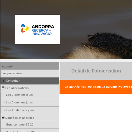
Accueil
Détail de l'observation
Les partenaires
Consulter
La donnée n'existe pas/plus ou vous n'y avez
Les observations
-
Les 2 derniers jours
-
Les 5 derniers jours
-
Les 15 derniers jours
Données et analyses
-
Grue cendrée 25-26