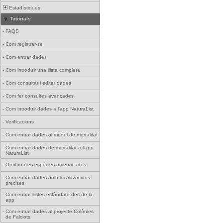
Estadístiques
Tutorials
-
FAQS
-
Com registrar-se
-
Com entrar dades
-
Com introduir una llista completa
-
Com consultar i editar dades
-
Com fer consultes avançades
-
Com introduir dades a l'app NaturaList
-
Verificacions
-
Com entrar dades al mòdul de mortalitat
-
Com entrar dades de mortalitat a l'app
NaturaList
-
Ornitho i les espècies amenaçades
-
Com entrar dades amb localitzacions
precises
-
Com entrar llistes estàndard des de la
app
-
Com entrar dades al projecte Colònies
de Falciots