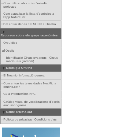
-
Com utilitzar els codis d'estudi o
projectes
-
Com actualitzar la llista d'espècies a
l'app NaturaList
Com entrar dades del SOCC a Ornitho
Recursos sobre els grups taxonòmics
-
Orquídies
Ocells
-
Identificació Circus pygargus - Circus
macrourus (juvenils)
Nocmig a Ornitho
-
El Nocmig- informació general
-
Com entrar les teves dades NocMig a
ornitho.cat?
-
Guia introductòria NFC
-
Catàleg visual de vocalitzacions d'ocells
amb sonograma
Sobre ornitho.cat
-
Política de privacitat i Condicions d'ús