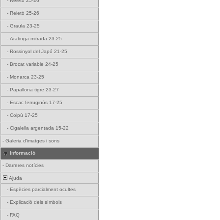
-
Reietó 25-26
-
Reietó 25-26
-
Graula 23-25
-
Aratinga mitrada 23-25
-
Rossinyol del Japó 21-25
-
Brocat variable 24-25
-
Monarca 23-25
-
Papallona tigre 23-27
-
Escac ferruginós 17-25
-
Coipú 17-25
-
Cigalella argentada 15-22
-
Galeria d'imatges i sons
Informació
-
Darreres notícies
Ajuda
-
Espècies parcialment ocultes
-
Explicació dels símbols
-
FAQ