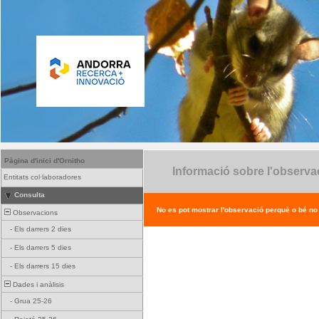
Pàgina d'inici d'Ornitho
Informació sobre l'observa
Entitats col·laboradores
Consulta
No es pot mostrar l'observació perquè o bé no ex
Observacions
-
Els darrers 2 dies
-
Els darrers 5 dies
-
Els darrers 15 dies
Dades i anàlisis
-
Grua 25-26