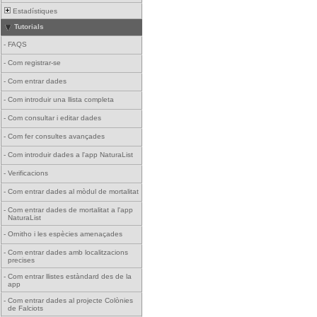
Estadístiques
Tutorials
-
FAQS
-
Com registrar-se
-
Com entrar dades
-
Com introduir una llista completa
-
Com consultar i editar dades
-
Com fer consultes avançades
-
Com introduir dades a l'app NaturaList
-
Verificacions
-
Com entrar dades al mòdul de mortalitat
-
Com entrar dades de mortalitat a l'app
NaturaList
-
Ornitho i les espècies amenaçades
-
Com entrar dades amb localitzacions
precises
-
Com entrar llistes estàndard des de la
app
-
Com entrar dades al projecte Colònies
de Falciots