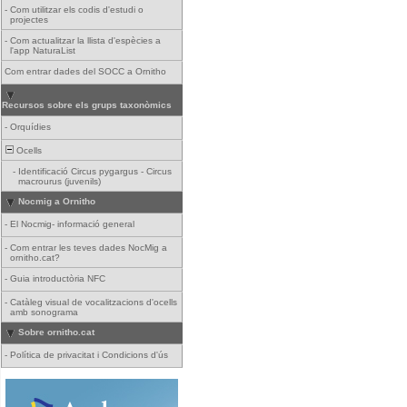
-
Com utilitzar els codis d'estudi o
projectes
-
Com actualitzar la llista d'espècies a
l'app NaturaList
Com entrar dades del SOCC a Ornitho
Recursos sobre els grups taxonòmics
-
Orquídies
Ocells
-
Identificació Circus pygargus - Circus
macrourus (juvenils)
Nocmig a Ornitho
-
El Nocmig- informació general
-
Com entrar les teves dades NocMig a
ornitho.cat?
-
Guia introductòria NFC
-
Catàleg visual de vocalitzacions d'ocells
amb sonograma
Sobre ornitho.cat
-
Política de privacitat i Condicions d'ús