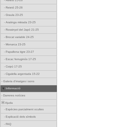
-
Reietó 25-26
-
Reietó 25-26
-
Graula 23-25
-
Aratinga mitrada 23-25
-
Rossinyol del Japó 21-25
-
Brocat variable 24-25
-
Monarca 23-25
-
Papallona tigre 23-27
-
Escac ferruginós 17-25
-
Coipú 17-25
-
Cigalella argentada 15-22
-
Galeria d'imatges i sons
Informació
-
Darreres notícies
Ajuda
-
Espècies parcialment ocultes
-
Explicació dels símbols
-
FAQ