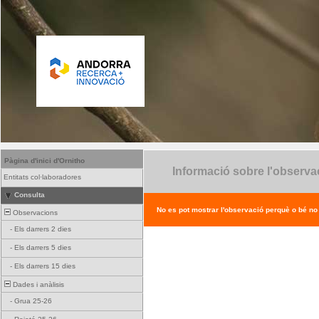
Pàgina d'inici d'Ornitho
Informació sobre l'observa
Entitats col·laboradores
Consulta
No es pot mostrar l'observació perquè o bé no ex
Observacions
-
Els darrers 2 dies
-
Els darrers 5 dies
-
Els darrers 15 dies
Dades i anàlisis
-
Grua 25-26