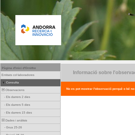
Pàgina d'inici d'Ornitho
Informació sobre l'observa
Entitats col·laboradores
Consulta
No es pot mostrar l'observació perquè o bé no ex
Observacions
-
Els darrers 2 dies
-
Els darrers 5 dies
-
Els darrers 15 dies
Dades i anàlisis
-
Grua 25-26