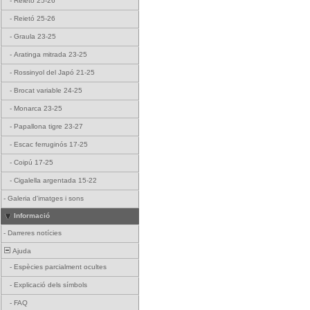
-
Reietó 25-26
-
Reietó 25-26
-
Graula 23-25
-
Aratinga mitrada 23-25
-
Rossinyol del Japó 21-25
-
Brocat variable 24-25
-
Monarca 23-25
-
Papallona tigre 23-27
-
Escac ferruginós 17-25
-
Coipú 17-25
-
Cigalella argentada 15-22
-
Galeria d'imatges i sons
Informació
-
Darreres notícies
Ajuda
-
Espècies parcialment ocultes
-
Explicació dels símbols
-
FAQ