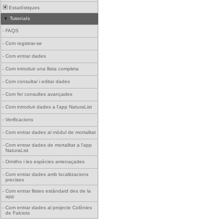
Estadístiques
Tutorials
-
FAQS
-
Com registrar-se
-
Com entrar dades
-
Com introduir una llista completa
-
Com consultar i editar dades
-
Com fer consultes avançades
-
Com introduir dades a l'app NaturaList
-
Verificacions
-
Com entrar dades al mòdul de mortalitat
-
Com entrar dades de mortalitat a l'app
NaturaList
-
Ornitho i les espècies amenaçades
-
Com entrar dades amb localitzacions
precises
-
Com entrar llistes estàndard des de la
app
-
Com entrar dades al projecte Colònies
de Falciots