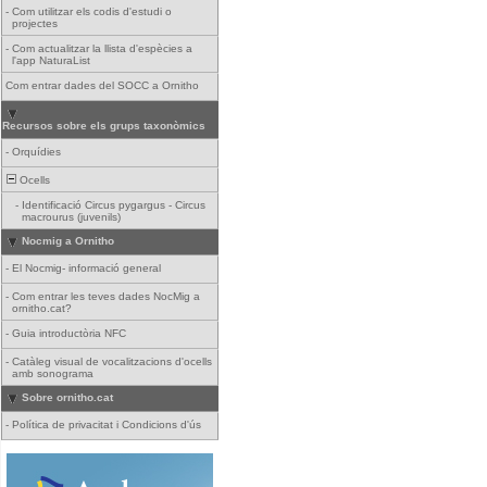
-
Com utilitzar els codis d'estudi o
projectes
-
Com actualitzar la llista d'espècies a
l'app NaturaList
Com entrar dades del SOCC a Ornitho
Recursos sobre els grups taxonòmics
-
Orquídies
Ocells
-
Identificació Circus pygargus - Circus
macrourus (juvenils)
Nocmig a Ornitho
-
El Nocmig- informació general
-
Com entrar les teves dades NocMig a
ornitho.cat?
-
Guia introductòria NFC
-
Catàleg visual de vocalitzacions d'ocells
amb sonograma
Sobre ornitho.cat
-
Política de privacitat i Condicions d'ús