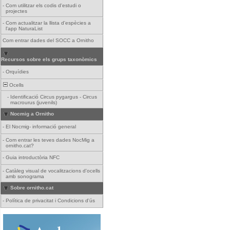
-
Com utilitzar els codis d'estudi o
projectes
-
Com actualitzar la llista d'espècies a
l'app NaturaList
Com entrar dades del SOCC a Ornitho
Recursos sobre els grups taxonòmics
-
Orquídies
Ocells
-
Identificació Circus pygargus - Circus
macrourus (juvenils)
Nocmig a Ornitho
-
El Nocmig- informació general
-
Com entrar les teves dades NocMig a
ornitho.cat?
-
Guia introductòria NFC
-
Catàleg visual de vocalitzacions d'ocells
amb sonograma
Sobre ornitho.cat
-
Política de privacitat i Condicions d'ús