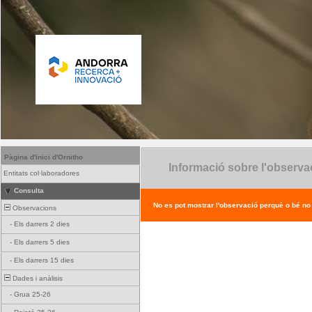
Pàgina d'inici d'Ornitho
Informació sobre l'observa
Entitats col·laboradores
Consulta
No es pot mostrar l'observació perquè o bé no ex
Observacions
-
Els darrers 2 dies
-
Els darrers 5 dies
-
Els darrers 15 dies
Dades i anàlisis
-
Grua 25-26