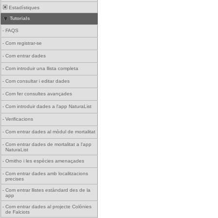
Estadístiques
Tutorials
-
FAQS
-
Com registrar-se
-
Com entrar dades
-
Com introduir una llista completa
-
Com consultar i editar dades
-
Com fer consultes avançades
-
Com introduir dades a l'app NaturaList
-
Verificacions
-
Com entrar dades al mòdul de mortalitat
-
Com entrar dades de mortalitat a l'app
NaturaList
-
Ornitho i les espècies amenaçades
-
Com entrar dades amb localitzacions
precises
-
Com entrar llistes estàndard des de la
app
-
Com entrar dades al projecte Colònies
de Falciots