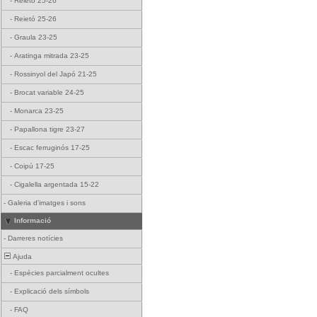
-
Reietó 25-26
-
Reietó 25-26
-
Graula 23-25
-
Aratinga mitrada 23-25
-
Rossinyol del Japó 21-25
-
Brocat variable 24-25
-
Monarca 23-25
-
Papallona tigre 23-27
-
Escac ferruginós 17-25
-
Coipú 17-25
-
Cigalella argentada 15-22
-
Galeria d'imatges i sons
Informació
-
Darreres notícies
Ajuda
-
Espècies parcialment ocultes
-
Explicació dels símbols
-
FAQ