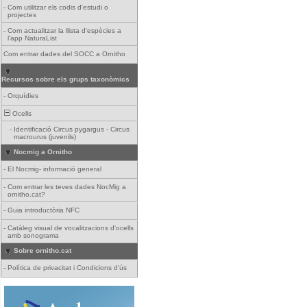
-
Com utilitzar els codis d'estudi o
projectes
-
Com actualitzar la llista d'espècies a
l'app NaturaList
Com entrar dades del SOCC a Ornitho
Recursos sobre els grups taxonòmics
-
Orquídies
Ocells
-
Identificació Circus pygargus - Circus
macrourus (juvenils)
Nocmig a Ornitho
-
El Nocmig- informació general
-
Com entrar les teves dades NocMig a
ornitho.cat?
-
Guia introductòria NFC
-
Catàleg visual de vocalitzacions d'ocells
amb sonograma
Sobre ornitho.cat
-
Política de privacitat i Condicions d'ús