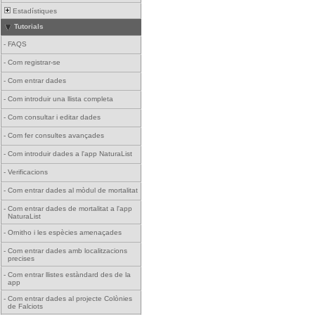
Estadístiques
Tutorials
-
FAQS
-
Com registrar-se
-
Com entrar dades
-
Com introduir una llista completa
-
Com consultar i editar dades
-
Com fer consultes avançades
-
Com introduir dades a l'app NaturaList
-
Verificacions
-
Com entrar dades al mòdul de mortalitat
-
Com entrar dades de mortalitat a l'app
NaturaList
-
Ornitho i les espècies amenaçades
-
Com entrar dades amb localitzacions
precises
-
Com entrar llistes estàndard des de la
app
-
Com entrar dades al projecte Colònies
de Falciots