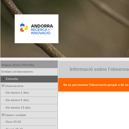
Pàgina d'inici d'Ornitho
Informació sobre l'observa
Entitats col·laboradores
Consulta
No es pot mostrar l'observació perquè o bé no ex
Observacions
-
Els darrers 2 dies
-
Els darrers 5 dies
-
Els darrers 15 dies
Dades i anàlisis
-
Grua 25-26