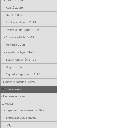
-
Reietó 25-26
-
Reietó 25-26
-
Graula 23-25
-
Aratinga mitrada 23-25
-
Rossinyol del Japó 21-25
-
Brocat variable 24-25
-
Monarca 23-25
-
Papallona tigre 23-27
-
Escac ferruginós 17-25
-
Coipú 17-25
-
Cigalella argentada 15-22
-
Galeria d'imatges i sons
Informació
-
Darreres notícies
Ajuda
-
Espècies parcialment ocultes
-
Explicació dels símbols
-
FAQ