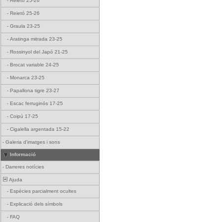
-
Reietó 25-26
-
Reietó 25-26
-
Graula 23-25
-
Aratinga mitrada 23-25
-
Rossinyol del Japó 21-25
-
Brocat variable 24-25
-
Monarca 23-25
-
Papallona tigre 23-27
-
Escac ferruginós 17-25
-
Coipú 17-25
-
Cigalella argentada 15-22
-
Galeria d'imatges i sons
Informació
-
Darreres notícies
Ajuda
-
Espècies parcialment ocultes
-
Explicació dels símbols
-
FAQ