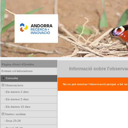
Pàgina d'inici d'Ornitho
Informació sobre l'observa
Entitats col·laboradores
Consulta
No es pot mostrar l'observació perquè o bé no ex
Observacions
-
Els darrers 2 dies
-
Els darrers 5 dies
-
Els darrers 15 dies
Dades i anàlisis
-
Grua 25-26