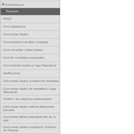
Estadístiques
Tutorials
-
FAQS
-
Com registrar-se
-
Com entrar dades
-
Com introduir una llista completa
-
Com consultar i editar dades
-
Com fer consultes avançades
-
Com introduir dades a l'app NaturaList
-
Verificacions
-
Com entrar dades al mòdul de mortalitat
-
Com entrar dades de mortalitat a l'app
NaturaList
-
Ornitho i les espècies amenaçades
-
Com entrar dades amb localitzacions
precises
-
Com entrar llistes estàndard des de la
app
-
Com entrar dades al projecte Colònies
de Falciots