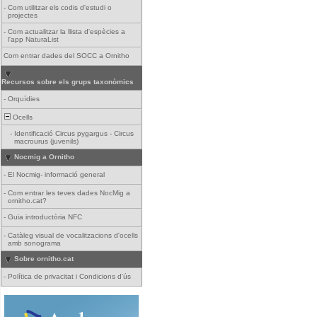
-
Com utilitzar els codis d'estudi o
projectes
-
Com actualitzar la llista d'espècies a
l'app NaturaList
Com entrar dades del SOCC a Ornitho
Recursos sobre els grups taxonòmics
-
Orquídies
Ocells
-
Identificació Circus pygargus - Circus
macrourus (juvenils)
Nocmig a Ornitho
-
El Nocmig- informació general
-
Com entrar les teves dades NocMig a
ornitho.cat?
-
Guia introductòria NFC
-
Catàleg visual de vocalitzacions d'ocells
amb sonograma
Sobre ornitho.cat
-
Política de privacitat i Condicions d'ús