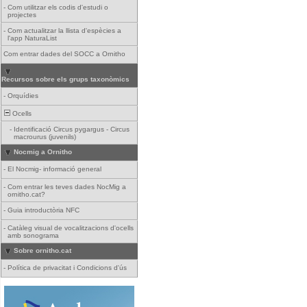
-
Com utilitzar els codis d'estudi o
projectes
-
Com actualitzar la llista d'espècies a
l'app NaturaList
Com entrar dades del SOCC a Ornitho
Recursos sobre els grups taxonòmics
-
Orquídies
Ocells
-
Identificació Circus pygargus - Circus
macrourus (juvenils)
Nocmig a Ornitho
-
El Nocmig- informació general
-
Com entrar les teves dades NocMig a
ornitho.cat?
-
Guia introductòria NFC
-
Catàleg visual de vocalitzacions d'ocells
amb sonograma
Sobre ornitho.cat
-
Política de privacitat i Condicions d'ús