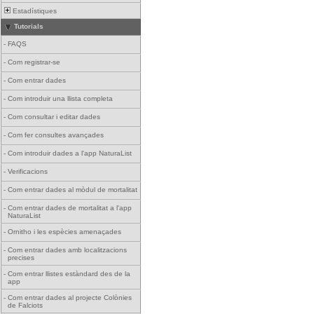
Estadístiques
Tutorials
-
FAQS
-
Com registrar-se
-
Com entrar dades
-
Com introduir una llista completa
-
Com consultar i editar dades
-
Com fer consultes avançades
-
Com introduir dades a l'app NaturaList
-
Verificacions
-
Com entrar dades al mòdul de mortalitat
-
Com entrar dades de mortalitat a l'app
NaturaList
-
Ornitho i les espècies amenaçades
-
Com entrar dades amb localitzacions
precises
-
Com entrar llistes estàndard des de la
app
-
Com entrar dades al projecte Colònies
de Falciots