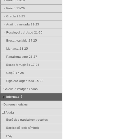
-
Reietó 25-26
-
Reietó 25-26
-
Graula 23-25
-
Aratinga mitrada 23-25
-
Rossinyol del Japó 21-25
-
Brocat variable 24-25
-
Monarca 23-25
-
Papallona tigre 23-27
-
Escac ferruginós 17-25
-
Coipú 17-25
-
Cigalella argentada 15-22
-
Galeria d'imatges i sons
Informació
-
Darreres notícies
Ajuda
-
Espècies parcialment ocultes
-
Explicació dels símbols
-
FAQ