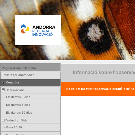
Pàgina d'inici d'Ornitho
Informació sobre l'observa
Entitats col·laboradores
Consulta
No es pot mostrar l'observació perquè o bé no ex
Observacions
-
Els darrers 2 dies
-
Els darrers 5 dies
-
Els darrers 15 dies
Dades i anàlisis
-
Grua 25-26