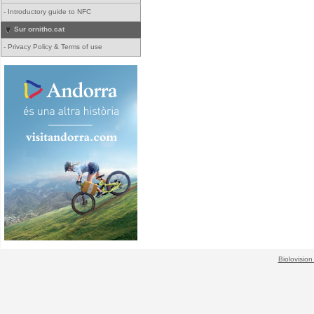
-
Introductory guide to NFC
Sur ornitho.cat
-
Privacy Policy & Terms of use
Biolovision