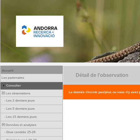
Accueil
Détail de l'observation
Les partenaires
Consulter
La donnée n'existe pas/plus ou vous n'y avez
Les observations
-
Les 2 derniers jours
-
Les 5 derniers jours
-
Les 15 derniers jours
Données et analyses
-
Grue cendrée 25-26