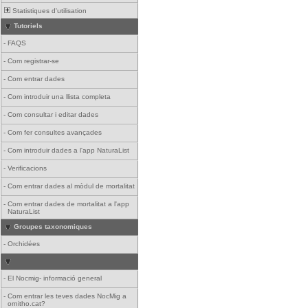
Statistiques d'utilisation
Tutoriels
-
FAQS
-
Com registrar-se
-
Com entrar dades
-
Com introduir una llista completa
-
Com consultar i editar dades
-
Com fer consultes avançades
-
Com introduir dades a l'app NaturaList
-
Verificacions
-
Com entrar dades al mòdul de mortalitat
-
Com entrar dades de mortalitat a l'app
NaturaList
Groupes taxonomiques
-
Orchidées
-
El Nocmig- informació general
-
Com entrar les teves dades NocMig a
ornitho.cat?