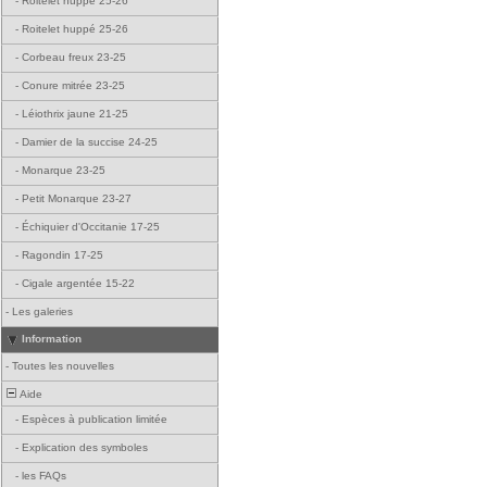
-
Roitelet huppé 25-26
-
Roitelet huppé 25-26
-
Corbeau freux 23-25
-
Conure mitrée 23-25
-
Léiothrix jaune 21-25
-
Damier de la succise 24-25
-
Monarque 23-25
-
Petit Monarque 23-27
-
Échiquier d'Occitanie 17-25
-
Ragondin 17-25
-
Cigale argentée 15-22
-
Les galeries
Information
-
Toutes les nouvelles
Aide
-
Espèces à publication limitée
-
Explication des symboles
-
les FAQs