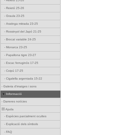
-
Reietó 25-26
-
Reietó 25-26
-
Graula 23-25
-
Aratinga mitrada 23-25
-
Rossinyol del Japó 21-25
-
Brocat variable 24-25
-
Monarca 23-25
-
Papallona tigre 23-27
-
Escac ferruginós 17-25
-
Coipú 17-25
-
Cigalella argentada 15-22
-
Galeria d'imatges i sons
Informació
-
Darreres notícies
Ajuda
-
Espècies parcialment ocultes
-
Explicació dels símbols
-
FAQ