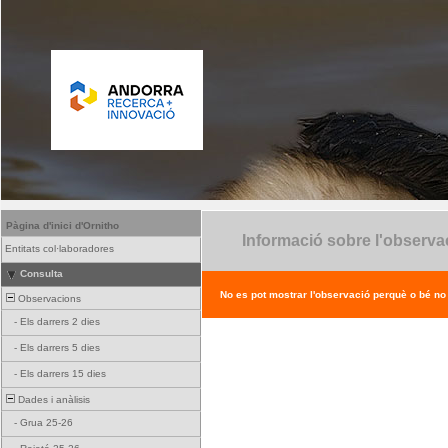
Pàgina d'inici d'Ornitho
Informació sobre l'observa
Entitats col·laboradores
Consulta
No es pot mostrar l'observació perquè o bé no ex
Observacions
-
Els darrers 2 dies
-
Els darrers 5 dies
-
Els darrers 15 dies
Dades i anàlisis
-
Grua 25-26