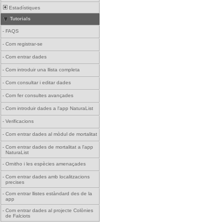
Estadístiques
Tutorials
-
FAQS
-
Com registrar-se
-
Com entrar dades
-
Com introduir una llista completa
-
Com consultar i editar dades
-
Com fer consultes avançades
-
Com introduir dades a l'app NaturaList
-
Verificacions
-
Com entrar dades al mòdul de mortalitat
-
Com entrar dades de mortalitat a l'app
NaturaList
-
Ornitho i les espècies amenaçades
-
Com entrar dades amb localitzacions
precises
-
Com entrar llistes estàndard des de la
app
-
Com entrar dades al projecte Colònies
de Falciots