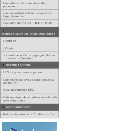
-
Com utilitzar els codis d'estudi o
projectes
-
Com actualitzar la llista d'espècies a
l'app NaturaList
Com entrar dades del SOCC a Ornitho
Recursos sobre els grups taxonòmics
-
Orquídies
Ocells
-
Identificació Circus pygargus - Circus
macrourus (juvenils)
Nocmig a Ornitho
-
El Nocmig- informació general
-
Com entrar les teves dades NocMig a
ornitho.cat?
-
Guia introductòria NFC
-
Catàleg visual de vocalitzacions d'ocells
amb sonograma
Sobre ornitho.cat
-
Política de privacitat i Condicions d'ús