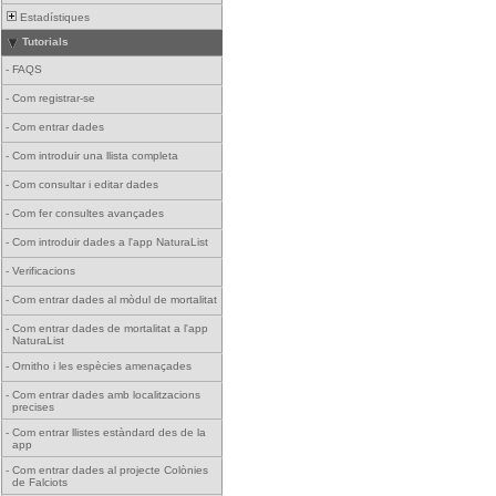
Estadístiques
Tutorials
-
FAQS
-
Com registrar-se
-
Com entrar dades
-
Com introduir una llista completa
-
Com consultar i editar dades
-
Com fer consultes avançades
-
Com introduir dades a l'app NaturaList
-
Verificacions
-
Com entrar dades al mòdul de mortalitat
-
Com entrar dades de mortalitat a l'app
NaturaList
-
Ornitho i les espècies amenaçades
-
Com entrar dades amb localitzacions
precises
-
Com entrar llistes estàndard des de la
app
-
Com entrar dades al projecte Colònies
de Falciots