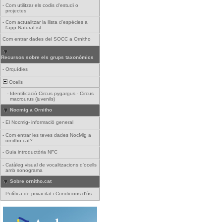
-
Com utilitzar els codis d'estudi o
projectes
-
Com actualitzar la llista d'espècies a
l'app NaturaList
Com entrar dades del SOCC a Ornitho
Recursos sobre els grups taxonòmics
-
Orquídies
Ocells
-
Identificació Circus pygargus - Circus
macrourus (juvenils)
Nocmig a Ornitho
-
El Nocmig- informació general
-
Com entrar les teves dades NocMig a
ornitho.cat?
-
Guia introductòria NFC
-
Catàleg visual de vocalitzacions d'ocells
amb sonograma
Sobre ornitho.cat
-
Política de privacitat i Condicions d'ús