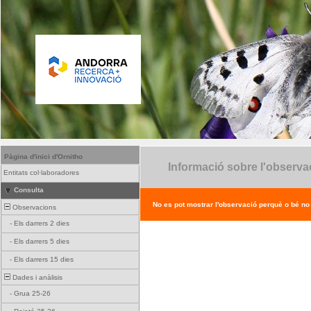
Pàgina d'inici d'Ornitho
Informació sobre l'observa
Entitats col·laboradores
Consulta
No es pot mostrar l'observació perquè o bé no ex
Observacions
-
Els darrers 2 dies
-
Els darrers 5 dies
-
Els darrers 15 dies
Dades i anàlisis
-
Grua 25-26