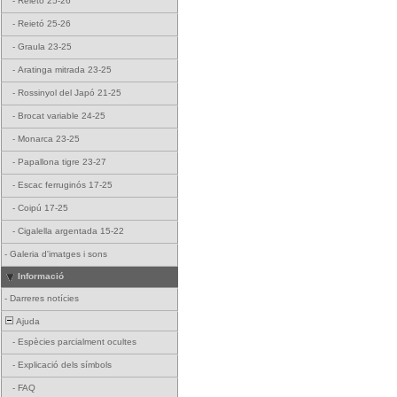
-
Reietó 25-26
-
Reietó 25-26
-
Graula 23-25
-
Aratinga mitrada 23-25
-
Rossinyol del Japó 21-25
-
Brocat variable 24-25
-
Monarca 23-25
-
Papallona tigre 23-27
-
Escac ferruginós 17-25
-
Coipú 17-25
-
Cigalella argentada 15-22
-
Galeria d'imatges i sons
Informació
-
Darreres notícies
Ajuda
-
Espècies parcialment ocultes
-
Explicació dels símbols
-
FAQ