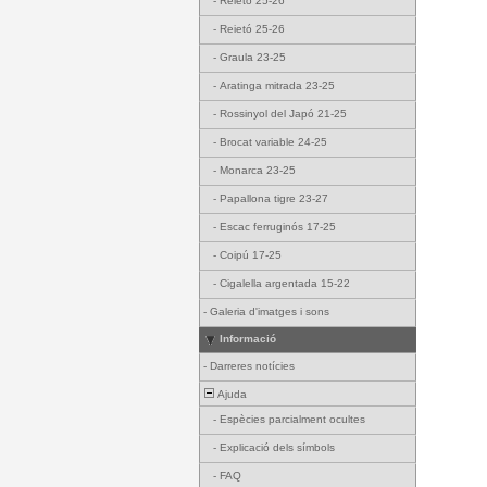
-
Reietó 25-26
-
Reietó 25-26
-
Graula 23-25
-
Aratinga mitrada 23-25
-
Rossinyol del Japó 21-25
-
Brocat variable 24-25
-
Monarca 23-25
-
Papallona tigre 23-27
-
Escac ferruginós 17-25
-
Coipú 17-25
-
Cigalella argentada 15-22
-
Galeria d'imatges i sons
Informació
-
Darreres notícies
Ajuda
-
Espècies parcialment ocultes
-
Explicació dels símbols
-
FAQ