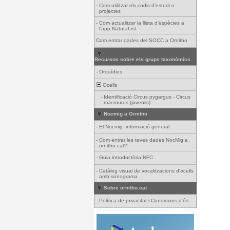
-
Com utilitzar els codis d'estudi o
projectes
-
Com actualitzar la llista d'espècies a
l'app NaturaList
Com entrar dades del SOCC a Ornitho
Recursos sobre els grups taxonòmics
-
Orquídies
Ocells
-
Identificació Circus pygargus - Circus
macrourus (juvenils)
Nocmig a Ornitho
-
El Nocmig- informació general
-
Com entrar les teves dades NocMig a
ornitho.cat?
-
Guia introductòria NFC
-
Catàleg visual de vocalitzacions d'ocells
amb sonograma
Sobre ornitho.cat
-
Política de privacitat i Condicions d'ús