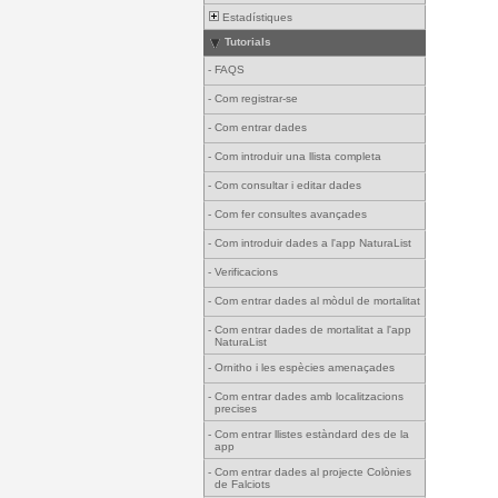
Estadístiques
Tutorials
-
FAQS
-
Com registrar-se
-
Com entrar dades
-
Com introduir una llista completa
-
Com consultar i editar dades
-
Com fer consultes avançades
-
Com introduir dades a l'app NaturaList
-
Verificacions
-
Com entrar dades al mòdul de mortalitat
-
Com entrar dades de mortalitat a l'app
NaturaList
-
Ornitho i les espècies amenaçades
-
Com entrar dades amb localitzacions
precises
-
Com entrar llistes estàndard des de la
app
-
Com entrar dades al projecte Colònies
de Falciots