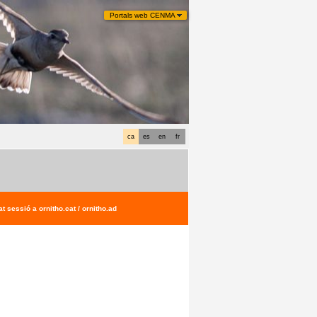
Portals web CENMA
ca
es
en
fr
t sessió a ornitho.cat / ornitho.ad