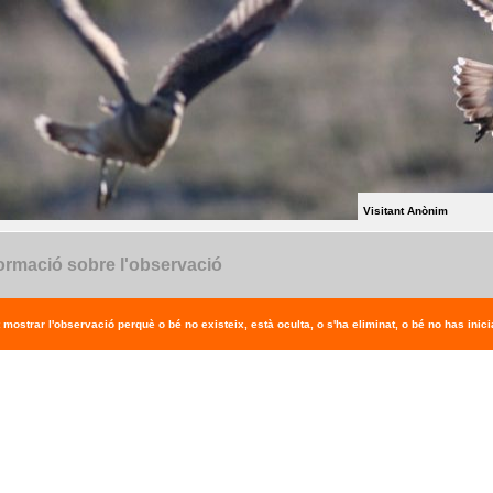
Visitant Anònim
ormació sobre l'observació
 mostrar l'observació perquè o bé no existeix, està oculta, o s'ha eliminat, o bé no has inicia