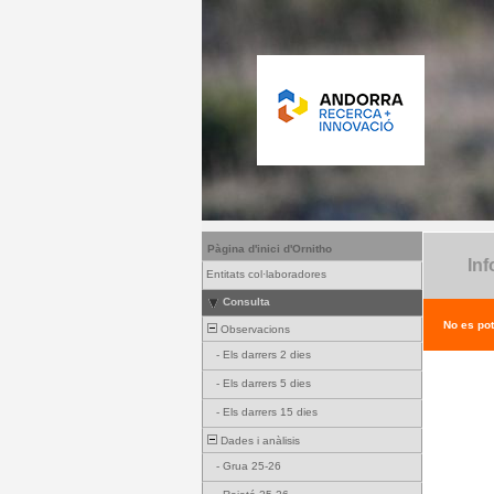
Pàgina d'inici d'Ornitho
Inf
Entitats col·laboradores
Consulta
No es pot
Observacions
-
Els darrers 2 dies
-
Els darrers 5 dies
-
Els darrers 15 dies
Dades i anàlisis
-
Grua 25-26