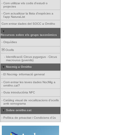
-
Com utilitzar els codis d'estudi o
projectes
-
Com actualitzar la llista d'espècies a
l'app NaturaList
Com entrar dades del SOCC a Ornitho
Recursos sobre els grups taxonòmics
-
Orquídies
Ocells
-
Identificació Circus pygargus - Circus
macrourus (juvenils)
Nocmig a Ornitho
-
El Nocmig- informació general
-
Com entrar les teves dades NocMig a
ornitho.cat?
-
Guia introductòria NFC
-
Catàleg visual de vocalitzacions d'ocells
amb sonograma
Sobre ornitho.cat
-
Política de privacitat i Condicions d'ús