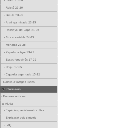
-
Reietó 25-26
-
Reietó 25-26
-
Graula 23-25
-
Aratinga mitrada 23-25
-
Rossinyol del Japó 21-25
-
Brocat variable 24-25
-
Monarca 23-25
-
Papallona tigre 23-27
-
Escac ferruginós 17-25
-
Coipú 17-25
-
Cigalella argentada 15-22
-
Galeria d'imatges i sons
Informació
-
Darreres notícies
Ajuda
-
Espècies parcialment ocultes
-
Explicació dels símbols
-
FAQ