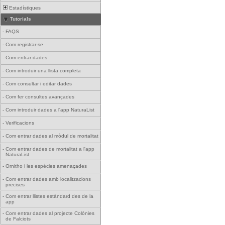
Estadístiques
Tutorials
-
FAQS
-
Com registrar-se
-
Com entrar dades
-
Com introduir una llista completa
-
Com consultar i editar dades
-
Com fer consultes avançades
-
Com introduir dades a l'app NaturaList
-
Verificacions
-
Com entrar dades al mòdul de mortalitat
-
Com entrar dades de mortalitat a l'app
NaturaList
-
Ornitho i les espècies amenaçades
-
Com entrar dades amb localitzacions
precises
-
Com entrar llistes estàndard des de la
app
-
Com entrar dades al projecte Colònies
de Falciots