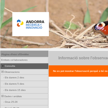
Pàgina d'inici d'Ornitho
Informació sobre l'observa
Entitats col·laboradores
Consulta
No es pot mostrar l'observació perquè o bé no ex
Observacions
-
Els darrers 2 dies
-
Els darrers 5 dies
-
Els darrers 15 dies
Dades i anàlisis
-
Grua 25-26