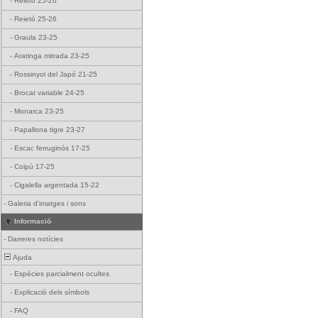
-
Reietó 25-26
-
Reietó 25-26
-
Graula 23-25
-
Aratinga mitrada 23-25
-
Rossinyol del Japó 21-25
-
Brocat variable 24-25
-
Monarca 23-25
-
Papallona tigre 23-27
-
Escac ferruginós 17-25
-
Coipú 17-25
-
Cigalella argentada 15-22
-
Galeria d'imatges i sons
Informació
-
Darreres notícies
Ajuda
-
Espècies parcialment ocultes
-
Explicació dels símbols
-
FAQ