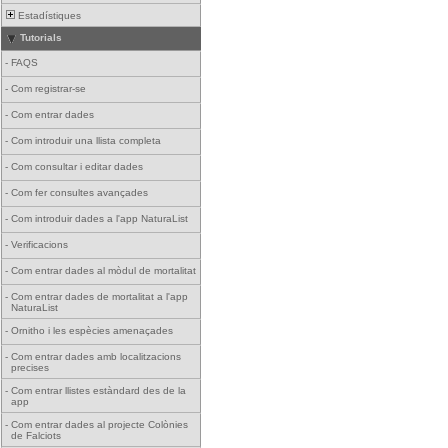
Estadístiques
Tutorials
-
FAQS
-
Com registrar-se
-
Com entrar dades
-
Com introduir una llista completa
-
Com consultar i editar dades
-
Com fer consultes avançades
-
Com introduir dades a l'app NaturaList
-
Verificacions
-
Com entrar dades al mòdul de mortalitat
-
Com entrar dades de mortalitat a l'app
NaturaList
-
Ornitho i les espècies amenaçades
-
Com entrar dades amb localitzacions
precises
-
Com entrar llistes estàndard des de la
app
-
Com entrar dades al projecte Colònies
de Falciots