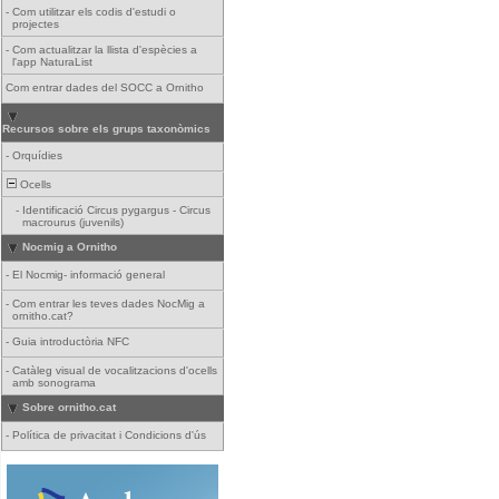
-
Com utilitzar els codis d'estudi o
projectes
-
Com actualitzar la llista d'espècies a
l'app NaturaList
Com entrar dades del SOCC a Ornitho
Recursos sobre els grups taxonòmics
-
Orquídies
Ocells
-
Identificació Circus pygargus - Circus
macrourus (juvenils)
Nocmig a Ornitho
-
El Nocmig- informació general
-
Com entrar les teves dades NocMig a
ornitho.cat?
-
Guia introductòria NFC
-
Catàleg visual de vocalitzacions d'ocells
amb sonograma
Sobre ornitho.cat
-
Política de privacitat i Condicions d'ús