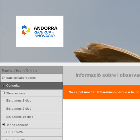
Pàgina d'inici d'Ornitho
Informació sobre l'observa
Entitats col·laboradores
Consulta
No es pot mostrar l'observació perquè o bé no ex
Observacions
-
Els darrers 2 dies
-
Els darrers 5 dies
-
Els darrers 15 dies
Dades i anàlisis
-
Grua 25-26