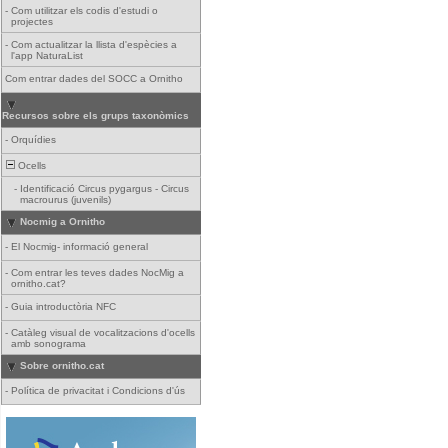
-
Com utilitzar els codis d'estudi o
projectes
-
Com actualitzar la llista d'espècies a
l'app NaturaList
Com entrar dades del SOCC a Ornitho
Recursos sobre els grups taxonòmics
-
Orquídies
Ocells
-
Identificació Circus pygargus - Circus
macrourus (juvenils)
Nocmig a Ornitho
-
El Nocmig- informació general
-
Com entrar les teves dades NocMig a
ornitho.cat?
-
Guia introductòria NFC
-
Catàleg visual de vocalitzacions d'ocells
amb sonograma
Sobre ornitho.cat
-
Política de privacitat i Condicions d'ús