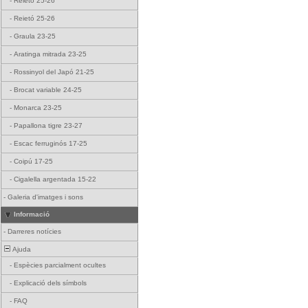
-
Reietó 25-26
-
Reietó 25-26
-
Graula 23-25
-
Aratinga mitrada 23-25
-
Rossinyol del Japó 21-25
-
Brocat variable 24-25
-
Monarca 23-25
-
Papallona tigre 23-27
-
Escac ferruginós 17-25
-
Coipú 17-25
-
Cigalella argentada 15-22
-
Galeria d'imatges i sons
Informació
-
Darreres notícies
Ajuda
-
Espècies parcialment ocultes
-
Explicació dels símbols
-
FAQ