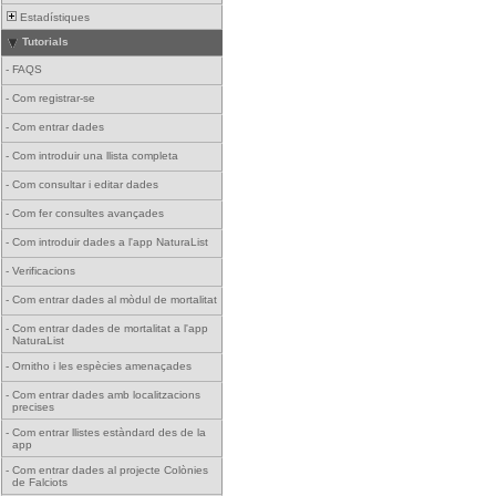
Estadístiques
Tutorials
-
FAQS
-
Com registrar-se
-
Com entrar dades
-
Com introduir una llista completa
-
Com consultar i editar dades
-
Com fer consultes avançades
-
Com introduir dades a l'app NaturaList
-
Verificacions
-
Com entrar dades al mòdul de mortalitat
-
Com entrar dades de mortalitat a l'app
NaturaList
-
Ornitho i les espècies amenaçades
-
Com entrar dades amb localitzacions
precises
-
Com entrar llistes estàndard des de la
app
-
Com entrar dades al projecte Colònies
de Falciots