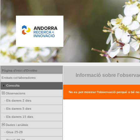
Pàgina d'inici d'Ornitho
Informació sobre l'observa
Entitats col·laboradores
Consulta
No es pot mostrar l'observació perquè o bé no ex
Observacions
-
Els darrers 2 dies
-
Els darrers 5 dies
-
Els darrers 15 dies
Dades i anàlisis
-
Grua 25-26