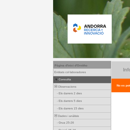
Pàgina d'inici d'Ornitho
Inf
Entitats col·laboradores
Consulta
No es pot
Observacions
-
Els darrers 2 dies
-
Els darrers 5 dies
-
Els darrers 15 dies
Dades i anàlisis
-
Grua 25-26