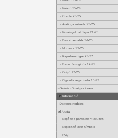
-
Reietó 25-26
-
Reietó 25-26
-
Graula 23-25
-
Aratinga mitrada 23-25
-
Rossinyol del Japó 21-25
-
Brocat variable 24-25
-
Monarca 23-25
-
Papallona tigre 23-27
-
Escac ferruginós 17-25
-
Coipú 17-25
-
Cigalella argentada 15-22
-
Galeria d'imatges i sons
Informació
-
Darreres notícies
Ajuda
-
Espècies parcialment ocultes
-
Explicació dels símbols
-
FAQ