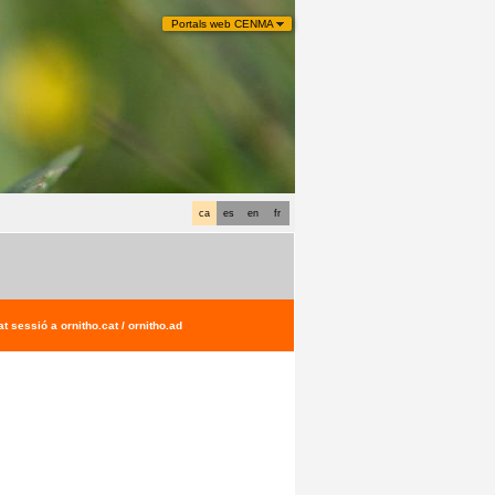
Portals web CENMA
ca
es
en
fr
t sessió a ornitho.cat / ornitho.ad