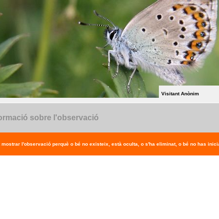
Visitant Anònim
ormació sobre l'observació
 mostrar l'observació perquè o bé no existeix, està oculta, o s'ha eliminat, o bé no has inicia