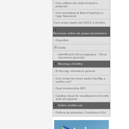
-
Com utilitzar els codis d'estudi o
projectes
-
Com actualitzar la llista d'espècies a
l'app NaturaList
Com entrar dades del SOCC a Ornitho
Recursos sobre els grups taxonòmics
-
Orquídies
Ocells
-
Identificació Circus pygargus - Circus
macrourus (juvenils)
Nocmig a Ornitho
-
El Nocmig- informació general
-
Com entrar les teves dades NocMig a
ornitho.cat?
-
Guia introductòria NFC
-
Catàleg visual de vocalitzacions d'ocells
amb sonograma
Sobre ornitho.cat
-
Política de privacitat i Condicions d'ús