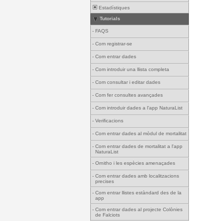
Estadístiques
Tutorials
-
FAQS
-
Com registrar-se
-
Com entrar dades
-
Com introduir una llista completa
-
Com consultar i editar dades
-
Com fer consultes avançades
-
Com introduir dades a l'app NaturaList
-
Verificacions
-
Com entrar dades al mòdul de mortalitat
-
Com entrar dades de mortalitat a l'app
NaturaList
-
Ornitho i les espècies amenaçades
-
Com entrar dades amb localitzacions
precises
-
Com entrar llistes estàndard des de la
app
-
Com entrar dades al projecte Colònies
de Falciots