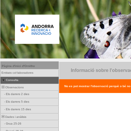
Pàgina d'inici d'Ornitho
Informació sobre l'observa
Entitats col·laboradores
Consulta
No es pot mostrar l'observació perquè o bé no ex
Observacions
-
Els darrers 2 dies
-
Els darrers 5 dies
-
Els darrers 15 dies
Dades i anàlisis
-
Grua 25-26