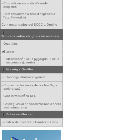
-
Com utilitzar els codis d'estudi o
projectes
-
Com actualitzar la llista d'espècies a
l'app NaturaList
Com entrar dades del SOCC a Ornitho
Recursos sobre els grups taxonòmics
-
Orquídies
Ocells
-
Identificació Circus pygargus - Circus
macrourus (juvenils)
Nocmig a Ornitho
-
El Nocmig- informació general
-
Com entrar les teves dades NocMig a
ornitho.cat?
-
Guia introductòria NFC
-
Catàleg visual de vocalitzacions d'ocells
amb sonograma
Sobre ornitho.cat
-
Política de privacitat i Condicions d'ús