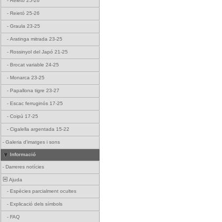
-
Reietó 25-26
-
Reietó 25-26
-
Graula 23-25
-
Aratinga mitrada 23-25
-
Rossinyol del Japó 21-25
-
Brocat variable 24-25
-
Monarca 23-25
-
Papallona tigre 23-27
-
Escac ferruginós 17-25
-
Coipú 17-25
-
Cigalella argentada 15-22
-
Galeria d'imatges i sons
Informació
-
Darreres notícies
Ajuda
-
Espècies parcialment ocultes
-
Explicació dels símbols
-
FAQ