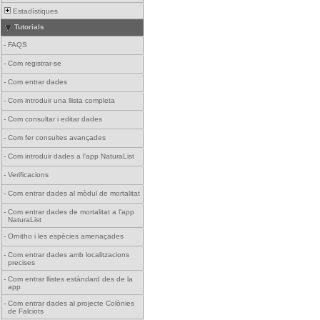
Estadístiques
Tutorials
-
FAQS
-
Com registrar-se
-
Com entrar dades
-
Com introduir una llista completa
-
Com consultar i editar dades
-
Com fer consultes avançades
-
Com introduir dades a l'app NaturaList
-
Verificacions
-
Com entrar dades al mòdul de mortalitat
-
Com entrar dades de mortalitat a l'app
NaturaList
-
Ornitho i les espècies amenaçades
-
Com entrar dades amb localitzacions
precises
-
Com entrar llistes estàndard des de la
app
-
Com entrar dades al projecte Colònies
de Falciots