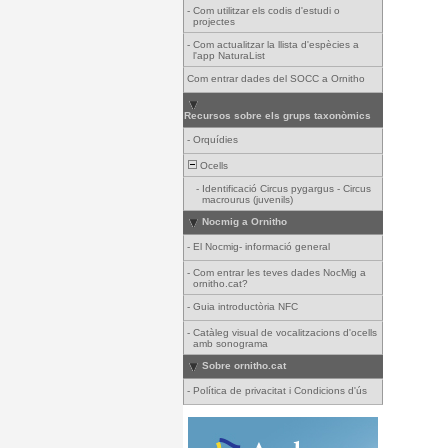
-
Com utilitzar els codis d'estudi o
projectes
-
Com actualitzar la llista d'espècies a
l'app NaturaList
Com entrar dades del SOCC a Ornitho
Recursos sobre els grups taxonòmics
-
Orquídies
Ocells
-
Identificació Circus pygargus - Circus
macrourus (juvenils)
Nocmig a Ornitho
-
El Nocmig- informació general
-
Com entrar les teves dades NocMig a
ornitho.cat?
-
Guia introductòria NFC
-
Catàleg visual de vocalitzacions d'ocells
amb sonograma
Sobre ornitho.cat
-
Política de privacitat i Condicions d'ús