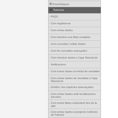
Estadístiques
Tutorials
-
FAQS
-
Com registrar-se
-
Com entrar dades
-
Com introduir una llista completa
-
Com consultar i editar dades
-
Com fer consultes avançades
-
Com introduir dades a l'app NaturaList
-
Verificacions
-
Com entrar dades al mòdul de mortalitat
-
Com entrar dades de mortalitat a l'app
NaturaList
-
Ornitho i les espècies amenaçades
-
Com entrar dades amb localitzacions
precises
-
Com entrar llistes estàndard des de la
app
-
Com entrar dades al projecte Colònies
de Falciots