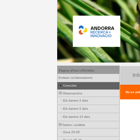
Pàgina d'inici d'Ornitho
Inf
Entitats col·laboradores
Consulta
No es pot
Observacions
-
Els darrers 2 dies
-
Els darrers 5 dies
-
Els darrers 15 dies
Dades i anàlisis
-
Grua 25-26