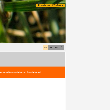
Portals web CENMA
ca
es
en
fr
t sessió a ornitho.cat / ornitho.ad