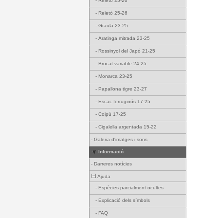
-
Reietó 25-26
-
Reietó 25-26
-
Graula 23-25
-
Aratinga mitrada 23-25
-
Rossinyol del Japó 21-25
-
Brocat variable 24-25
-
Monarca 23-25
-
Papallona tigre 23-27
-
Escac ferruginós 17-25
-
Coipú 17-25
-
Cigalella argentada 15-22
-
Galeria d'imatges i sons
Informació
-
Darreres notícies
Ajuda
-
Espècies parcialment ocultes
-
Explicació dels símbols
-
FAQ