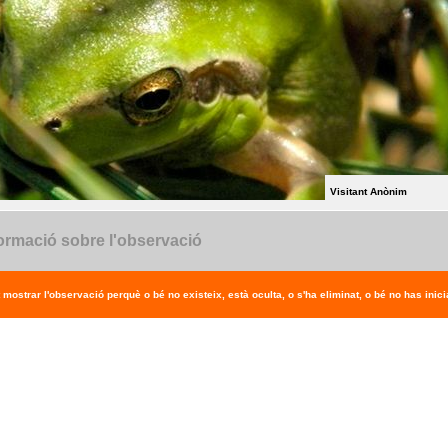
Visitant Anònim
ormació sobre l'observació
 mostrar l'observació perquè o bé no existeix, està oculta, o s'ha eliminat, o bé no has inicia