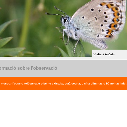
Visitant Anònim
ormació sobre l'observació
 mostrar l'observació perquè o bé no existeix, està oculta, o s'ha eliminat, o bé no has inicia