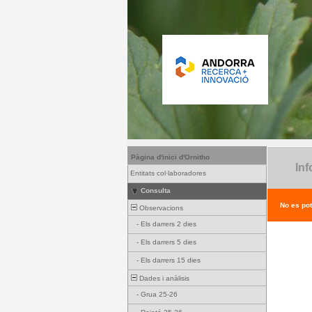
Pàgina d'inici d'Ornitho
Inf
Entitats col·laboradores
Consulta
No es pot
Observacions
-
Els darrers 2 dies
-
Els darrers 5 dies
-
Els darrers 15 dies
Dades i anàlisis
-
Grua 25-26