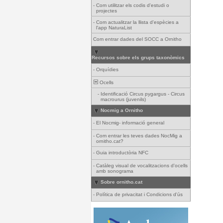
-
Com utilitzar els codis d'estudi o
projectes
-
Com actualitzar la llista d'espècies a
l'app NaturaList
Com entrar dades del SOCC a Ornitho
Recursos sobre els grups taxonòmics
-
Orquídies
Ocells
-
Identificació Circus pygargus - Circus
macrourus (juvenils)
Nocmig a Ornitho
-
El Nocmig- informació general
-
Com entrar les teves dades NocMig a
ornitho.cat?
-
Guia introductòria NFC
-
Catàleg visual de vocalitzacions d'ocells
amb sonograma
Sobre ornitho.cat
-
Política de privacitat i Condicions d'ús