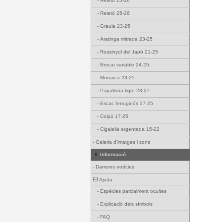
-
Reietó 25-26
-
Reietó 25-26
-
Graula 23-25
-
Aratinga mitrada 23-25
-
Rossinyol del Japó 21-25
-
Brocat variable 24-25
-
Monarca 23-25
-
Papallona tigre 23-27
-
Escac ferruginós 17-25
-
Coipú 17-25
-
Cigalella argentada 15-22
-
Galeria d'imatges i sons
Informació
-
Darreres notícies
Ajuda
-
Espècies parcialment ocultes
-
Explicació dels símbols
-
FAQ