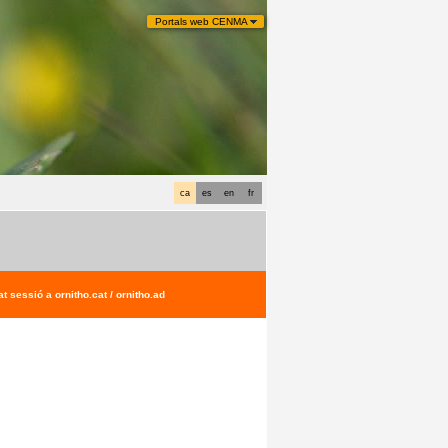
Portals web CENMA
ca
es
en
fr
t sessió a ornitho.cat / ornitho.ad