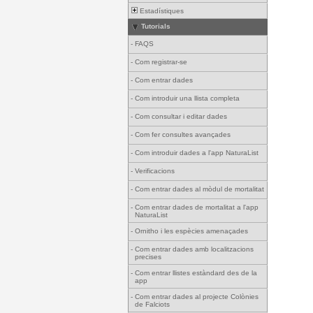
Estadístiques
Tutorials
-
FAQS
-
Com registrar-se
-
Com entrar dades
-
Com introduir una llista completa
-
Com consultar i editar dades
-
Com fer consultes avançades
-
Com introduir dades a l'app NaturaList
-
Verificacions
-
Com entrar dades al mòdul de mortalitat
-
Com entrar dades de mortalitat a l'app
NaturaList
-
Ornitho i les espècies amenaçades
-
Com entrar dades amb localitzacions
precises
-
Com entrar llistes estàndard des de la
app
-
Com entrar dades al projecte Colònies
de Falciots