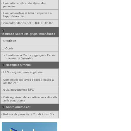
-
Com utilitzar els codis d'estudi o
projectes
-
Com actualitzar la llista d'espècies a
l'app NaturaList
Com entrar dades del SOCC a Ornitho
Recursos sobre els grups taxonòmics
-
Orquídies
Ocells
-
Identificació Circus pygargus - Circus
macrourus (juvenils)
Nocmig a Ornitho
-
El Nocmig- informació general
-
Com entrar les teves dades NocMig a
ornitho.cat?
-
Guia introductòria NFC
-
Catàleg visual de vocalitzacions d'ocells
amb sonograma
Sobre ornitho.cat
-
Política de privacitat i Condicions d'ús