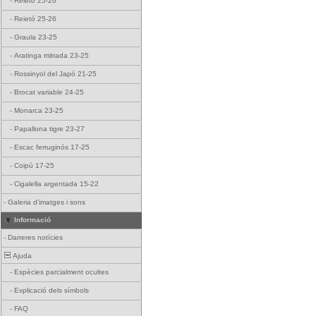
-
Reietó 25-26
-
Reietó 25-26
-
Graula 23-25
-
Aratinga mitrada 23-25
-
Rossinyol del Japó 21-25
-
Brocat variable 24-25
-
Monarca 23-25
-
Papallona tigre 23-27
-
Escac ferruginós 17-25
-
Coipú 17-25
-
Cigalella argentada 15-22
-
Galeria d'imatges i sons
Informació
-
Darreres notícies
Ajuda
-
Espècies parcialment ocultes
-
Explicació dels símbols
-
FAQ