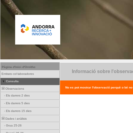
Pàgina d'inici d'Ornitho
Informació sobre l'observa
Entitats col·laboradores
Consulta
No es pot mostrar l'observació perquè o bé no ex
Observacions
-
Els darrers 2 dies
-
Els darrers 5 dies
-
Els darrers 15 dies
Dades i anàlisis
-
Grua 25-26