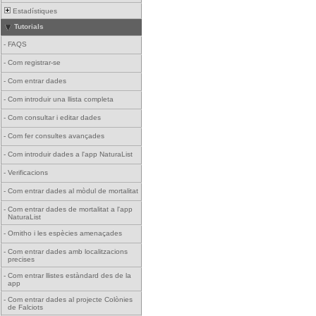
Estadístiques
Tutorials
-
FAQS
-
Com registrar-se
-
Com entrar dades
-
Com introduir una llista completa
-
Com consultar i editar dades
-
Com fer consultes avançades
-
Com introduir dades a l'app NaturaList
-
Verificacions
-
Com entrar dades al mòdul de mortalitat
-
Com entrar dades de mortalitat a l'app
NaturaList
-
Ornitho i les espècies amenaçades
-
Com entrar dades amb localitzacions
precises
-
Com entrar llistes estàndard des de la
app
-
Com entrar dades al projecte Colònies
de Falciots