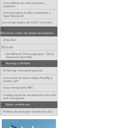
-
Com utilitzar els codis d'estudi o
projectes
-
Com actualitzar la llista d'espècies a
l'app NaturaList
Com entrar dades del SOCC a Ornitho
Recursos sobre els grups taxonòmics
-
Orquídies
Ocells
-
Identificació Circus pygargus - Circus
macrourus (juvenils)
Nocmig a Ornitho
-
El Nocmig- informació general
-
Com entrar les teves dades NocMig a
ornitho.cat?
-
Guia introductòria NFC
-
Catàleg visual de vocalitzacions d'ocells
amb sonograma
Sobre ornitho.cat
-
Política de privacitat i Condicions d'ús