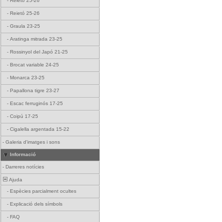
-
Reietó 25-26
-
Reietó 25-26
-
Graula 23-25
-
Aratinga mitrada 23-25
-
Rossinyol del Japó 21-25
-
Brocat variable 24-25
-
Monarca 23-25
-
Papallona tigre 23-27
-
Escac ferruginós 17-25
-
Coipú 17-25
-
Cigalella argentada 15-22
-
Galeria d'imatges i sons
Informació
-
Darreres notícies
Ajuda
-
Espècies parcialment ocultes
-
Explicació dels símbols
-
FAQ