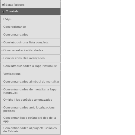
Estadístiques
Tutorials
-
FAQS
-
Com registrar-se
-
Com entrar dades
-
Com introduir una llista completa
-
Com consultar i editar dades
-
Com fer consultes avançades
-
Com introduir dades a l'app NaturaList
-
Verificacions
-
Com entrar dades al mòdul de mortalitat
-
Com entrar dades de mortalitat a l'app
NaturaList
-
Ornitho i les espècies amenaçades
-
Com entrar dades amb localitzacions
precises
-
Com entrar llistes estàndard des de la
app
-
Com entrar dades al projecte Colònies
de Falciots