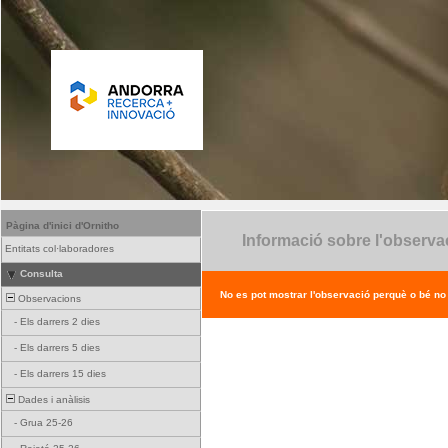
Pàgina d'inici d'Ornitho
Informació sobre l'observa
Entitats col·laboradores
Consulta
No es pot mostrar l'observació perquè o bé no ex
Observacions
-
Els darrers 2 dies
-
Els darrers 5 dies
-
Els darrers 15 dies
Dades i anàlisis
-
Grua 25-26