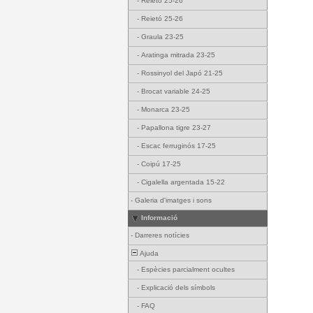
-
Reietó 25-26
-
Reietó 25-26
-
Graula 23-25
-
Aratinga mitrada 23-25
-
Rossinyol del Japó 21-25
-
Brocat variable 24-25
-
Monarca 23-25
-
Papallona tigre 23-27
-
Escac ferruginós 17-25
-
Coipú 17-25
-
Cigalella argentada 15-22
-
Galeria d'imatges i sons
Informació
-
Darreres notícies
Ajuda
-
Espècies parcialment ocultes
-
Explicació dels símbols
-
FAQ