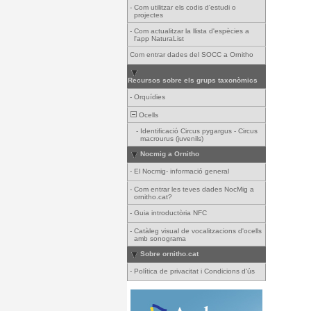
-
Com utilitzar els codis d'estudi o
projectes
-
Com actualitzar la llista d'espècies a
l'app NaturaList
Com entrar dades del SOCC a Ornitho
Recursos sobre els grups taxonòmics
-
Orquídies
Ocells
-
Identificació Circus pygargus - Circus
macrourus (juvenils)
Nocmig a Ornitho
-
El Nocmig- informació general
-
Com entrar les teves dades NocMig a
ornitho.cat?
-
Guia introductòria NFC
-
Catàleg visual de vocalitzacions d'ocells
amb sonograma
Sobre ornitho.cat
-
Política de privacitat i Condicions d'ús