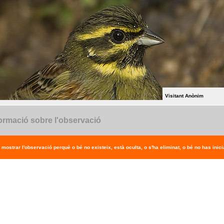
Visitant Anònim
ormació sobre l'observació
 mostrar l'observació perquè o bé no existeix, està oculta, o s'ha eliminat, o bé no has inicia