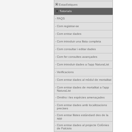
Estadístiques
Tutorials
-
FAQS
-
Com registrar-se
-
Com entrar dades
-
Com introduir una llista completa
-
Com consultar i editar dades
-
Com fer consultes avançades
-
Com introduir dades a l'app NaturaList
-
Verificacions
-
Com entrar dades al mòdul de mortalitat
-
Com entrar dades de mortalitat a l'app
NaturaList
-
Ornitho i les espècies amenaçades
-
Com entrar dades amb localitzacions
precises
-
Com entrar llistes estàndard des de la
app
-
Com entrar dades al projecte Colònies
de Falciots