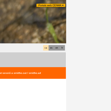
Portals web CENMA
ca
es
en
fr
t sessió a ornitho.cat / ornitho.ad