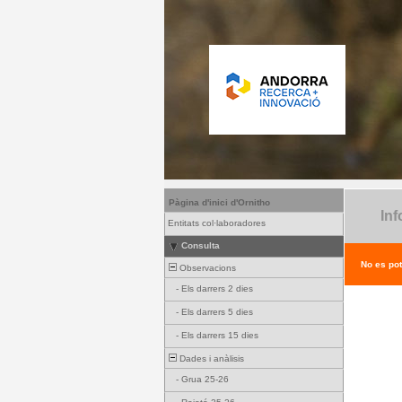
Pàgina d'inici d'Ornitho
Inf
Entitats col·laboradores
Consulta
No es pot
Observacions
-
Els darrers 2 dies
-
Els darrers 5 dies
-
Els darrers 15 dies
Dades i anàlisis
-
Grua 25-26