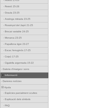
-
Reietó 25-26
-
Reietó 25-26
-
Graula 23-25
-
Aratinga mitrada 23-25
-
Rossinyol del Japó 21-25
-
Brocat variable 24-25
-
Monarca 23-25
-
Papallona tigre 23-27
-
Escac ferruginós 17-25
-
Coipú 17-25
-
Cigalella argentada 15-22
-
Galeria d'imatges i sons
Informació
-
Darreres notícies
Ajuda
-
Espècies parcialment ocultes
-
Explicació dels símbols
-
FAQ