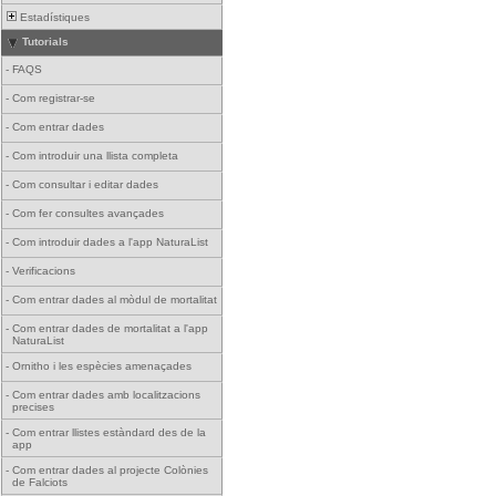
Estadístiques
Tutorials
-
FAQS
-
Com registrar-se
-
Com entrar dades
-
Com introduir una llista completa
-
Com consultar i editar dades
-
Com fer consultes avançades
-
Com introduir dades a l'app NaturaList
-
Verificacions
-
Com entrar dades al mòdul de mortalitat
-
Com entrar dades de mortalitat a l'app
NaturaList
-
Ornitho i les espècies amenaçades
-
Com entrar dades amb localitzacions
precises
-
Com entrar llistes estàndard des de la
app
-
Com entrar dades al projecte Colònies
de Falciots