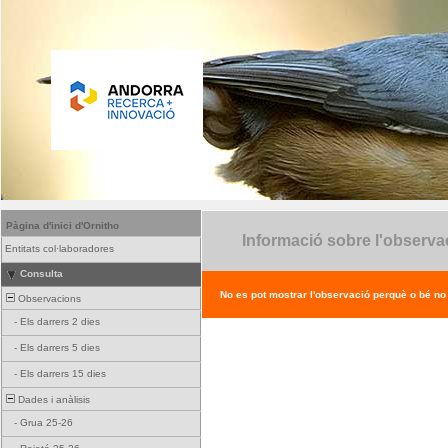
Pàgina d'inici d'Ornitho
Informació sobre l'observa
Entitats col·laboradores
Consulta
No es pot mostrar l'observació perquè o bé no ex
Observacions
-
Els darrers 2 dies
-
Els darrers 5 dies
-
Els darrers 15 dies
Dades i anàlisis
-
Grua 25-26