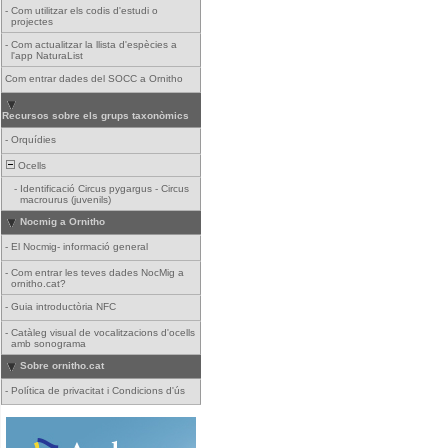
-
Com utilitzar els codis d'estudi o
projectes
-
Com actualitzar la llista d'espècies a
l'app NaturaList
Com entrar dades del SOCC a Ornitho
Recursos sobre els grups taxonòmics
-
Orquídies
Ocells
-
Identificació Circus pygargus - Circus
macrourus (juvenils)
Nocmig a Ornitho
-
El Nocmig- informació general
-
Com entrar les teves dades NocMig a
ornitho.cat?
-
Guia introductòria NFC
-
Catàleg visual de vocalitzacions d'ocells
amb sonograma
Sobre ornitho.cat
-
Política de privacitat i Condicions d'ús