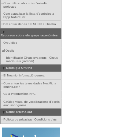
-
Com utilitzar els codis d'estudi o
projectes
-
Com actualitzar la llista d'espècies a
l'app NaturaList
Com entrar dades del SOCC a Ornitho
Recursos sobre els grups taxonòmics
-
Orquídies
Ocells
-
Identificació Circus pygargus - Circus
macrourus (juvenils)
Nocmig a Ornitho
-
El Nocmig- informació general
-
Com entrar les teves dades NocMig a
ornitho.cat?
-
Guia introductòria NFC
-
Catàleg visual de vocalitzacions d'ocells
amb sonograma
Sobre ornitho.cat
-
Política de privacitat i Condicions d'ús