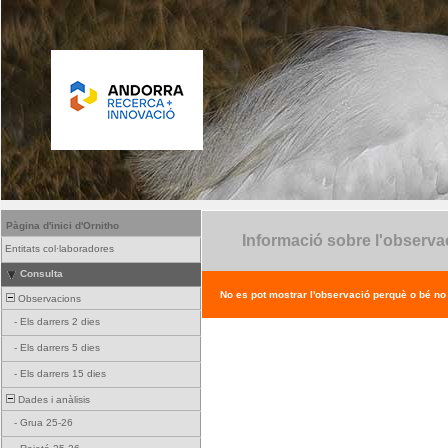
Pàgina d'inici d'Ornitho
Informació sobre l'observa
Entitats col·laboradores
Consulta
No es pot mostrar l'observació perquè o bé no ex
Observacions
-
Els darrers 2 dies
-
Els darrers 5 dies
-
Els darrers 15 dies
Dades i anàlisis
-
Grua 25-26