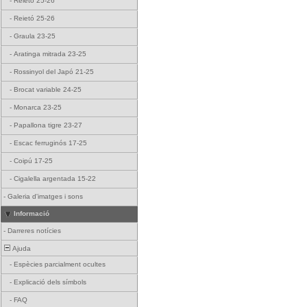
-
Reietó 25-26
-
Reietó 25-26
-
Graula 23-25
-
Aratinga mitrada 23-25
-
Rossinyol del Japó 21-25
-
Brocat variable 24-25
-
Monarca 23-25
-
Papallona tigre 23-27
-
Escac ferruginós 17-25
-
Coipú 17-25
-
Cigalella argentada 15-22
-
Galeria d'imatges i sons
Informació
-
Darreres notícies
Ajuda
-
Espècies parcialment ocultes
-
Explicació dels símbols
-
FAQ