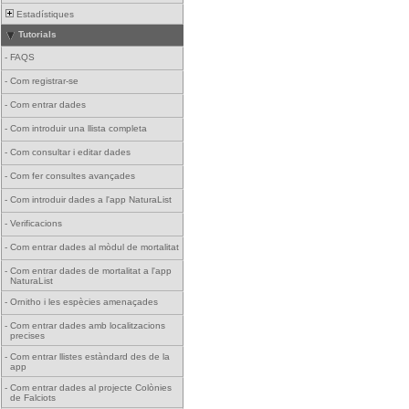
Estadístiques
Tutorials
-
FAQS
-
Com registrar-se
-
Com entrar dades
-
Com introduir una llista completa
-
Com consultar i editar dades
-
Com fer consultes avançades
-
Com introduir dades a l'app NaturaList
-
Verificacions
-
Com entrar dades al mòdul de mortalitat
-
Com entrar dades de mortalitat a l'app
NaturaList
-
Ornitho i les espècies amenaçades
-
Com entrar dades amb localitzacions
precises
-
Com entrar llistes estàndard des de la
app
-
Com entrar dades al projecte Colònies
de Falciots