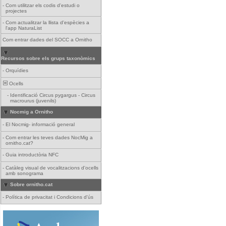
-
Com utilitzar els codis d'estudi o
projectes
-
Com actualitzar la llista d'espècies a
l'app NaturaList
Com entrar dades del SOCC a Ornitho
Recursos sobre els grups taxonòmics
-
Orquídies
Ocells
-
Identificació Circus pygargus - Circus
macrourus (juvenils)
Nocmig a Ornitho
-
El Nocmig- informació general
-
Com entrar les teves dades NocMig a
ornitho.cat?
-
Guia introductòria NFC
-
Catàleg visual de vocalitzacions d'ocells
amb sonograma
Sobre ornitho.cat
-
Política de privacitat i Condicions d'ús