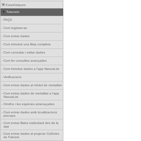
Estadístiques
Tutorials
-
FAQS
-
Com registrar-se
-
Com entrar dades
-
Com introduir una llista completa
-
Com consultar i editar dades
-
Com fer consultes avançades
-
Com introduir dades a l'app NaturaList
-
Verificacions
-
Com entrar dades al mòdul de mortalitat
-
Com entrar dades de mortalitat a l'app
NaturaList
-
Ornitho i les espècies amenaçades
-
Com entrar dades amb localitzacions
precises
-
Com entrar llistes estàndard des de la
app
-
Com entrar dades al projecte Colònies
de Falciots