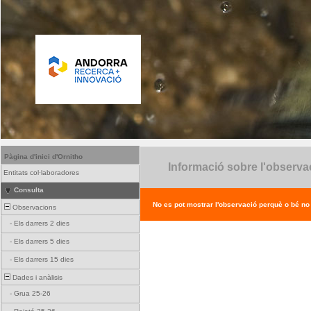
Pàgina d'inici d'Ornitho
Informació sobre l'observa
Entitats col·laboradores
Consulta
No es pot mostrar l'observació perquè o bé no ex
Observacions
-
Els darrers 2 dies
-
Els darrers 5 dies
-
Els darrers 15 dies
Dades i anàlisis
-
Grua 25-26