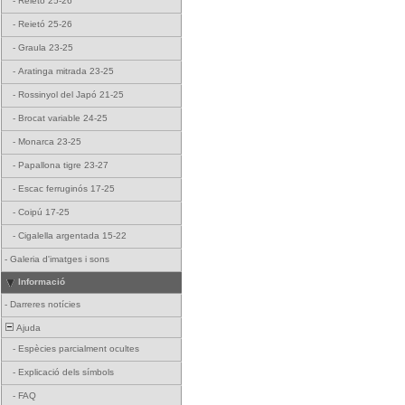
-
Reietó 25-26
-
Reietó 25-26
-
Graula 23-25
-
Aratinga mitrada 23-25
-
Rossinyol del Japó 21-25
-
Brocat variable 24-25
-
Monarca 23-25
-
Papallona tigre 23-27
-
Escac ferruginós 17-25
-
Coipú 17-25
-
Cigalella argentada 15-22
-
Galeria d'imatges i sons
Informació
-
Darreres notícies
Ajuda
-
Espècies parcialment ocultes
-
Explicació dels símbols
-
FAQ