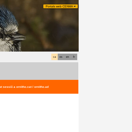
Portals web CENMA
ca
es
en
fr
t sessió a ornitho.cat / ornitho.ad