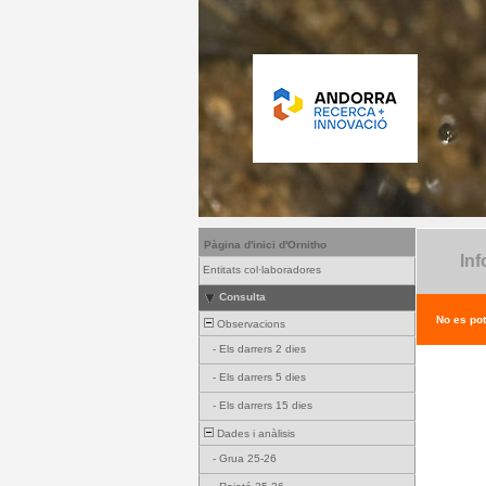
Pàgina d'inici d'Ornitho
Inf
Entitats col·laboradores
Consulta
No es pot
Observacions
-
Els darrers 2 dies
-
Els darrers 5 dies
-
Els darrers 15 dies
Dades i anàlisis
-
Grua 25-26