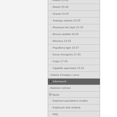
-
Reietó 25-26
-
Reietó 25-26
-
Graula 23-25
-
Aratinga mitrada 23-25
-
Rossinyol del Japó 21-25
-
Brocat variable 24-25
-
Monarca 23-25
-
Papallona tigre 23-27
-
Escac ferruginós 17-25
-
Coipú 17-25
-
Cigalella argentada 15-22
-
Galeria d'imatges i sons
Informació
-
Darreres notícies
Ajuda
-
Espècies parcialment ocultes
-
Explicació dels símbols
-
FAQ