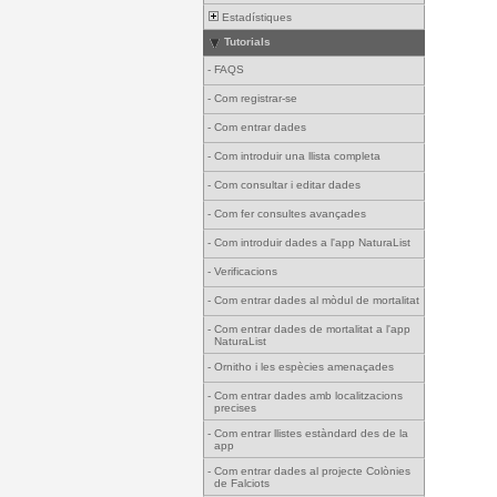
Estadístiques
Tutorials
-
FAQS
-
Com registrar-se
-
Com entrar dades
-
Com introduir una llista completa
-
Com consultar i editar dades
-
Com fer consultes avançades
-
Com introduir dades a l'app NaturaList
-
Verificacions
-
Com entrar dades al mòdul de mortalitat
-
Com entrar dades de mortalitat a l'app
NaturaList
-
Ornitho i les espècies amenaçades
-
Com entrar dades amb localitzacions
precises
-
Com entrar llistes estàndard des de la
app
-
Com entrar dades al projecte Colònies
de Falciots