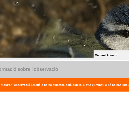
Visitant Anònim
ormació sobre l'observació
 mostrar l'observació perquè o bé no existeix, està oculta, o s'ha eliminat, o bé no has inicia