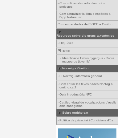
-
Com utilitzar els codis d'estudi o
projectes
-
Com actualitzar la llista d'espècies a
l'app NaturaList
Com entrar dades del SOCC a Ornitho
Recursos sobre els grups taxonòmics
-
Orquídies
Ocells
-
Identificació Circus pygargus - Circus
macrourus (juvenils)
Nocmig a Ornitho
-
El Nocmig- informació general
-
Com entrar les teves dades NocMig a
ornitho.cat?
-
Guia introductòria NFC
-
Catàleg visual de vocalitzacions d'ocells
amb sonograma
Sobre ornitho.cat
-
Política de privacitat i Condicions d'ús