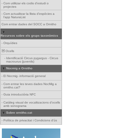
-
Com utilitzar els codis d'estudi o
projectes
-
Com actualitzar la llista d'espècies a
l'app NaturaList
Com entrar dades del SOCC a Ornitho
Recursos sobre els grups taxonòmics
-
Orquídies
Ocells
-
Identificació Circus pygargus - Circus
macrourus (juvenils)
Nocmig a Ornitho
-
El Nocmig- informació general
-
Com entrar les teves dades NocMig a
ornitho.cat?
-
Guia introductòria NFC
-
Catàleg visual de vocalitzacions d'ocells
amb sonograma
Sobre ornitho.cat
-
Política de privacitat i Condicions d'ús