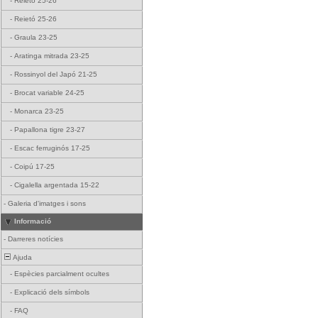
-
Reietó 25-26
-
Reietó 25-26
-
Graula 23-25
-
Aratinga mitrada 23-25
-
Rossinyol del Japó 21-25
-
Brocat variable 24-25
-
Monarca 23-25
-
Papallona tigre 23-27
-
Escac ferruginós 17-25
-
Coipú 17-25
-
Cigalella argentada 15-22
-
Galeria d'imatges i sons
Informació
-
Darreres notícies
Ajuda
-
Espècies parcialment ocultes
-
Explicació dels símbols
-
FAQ