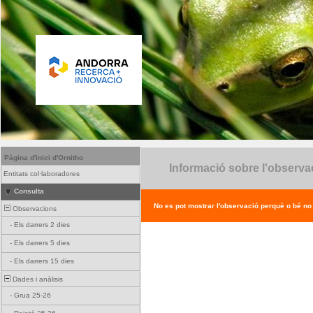
Pàgina d'inici d'Ornitho
Informació sobre l'observa
Entitats col·laboradores
Consulta
No es pot mostrar l'observació perquè o bé no ex
Observacions
-
Els darrers 2 dies
-
Els darrers 5 dies
-
Els darrers 15 dies
Dades i anàlisis
-
Grua 25-26