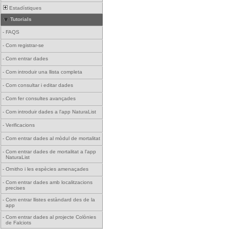
Estadístiques
Tutorials
-
FAQS
-
Com registrar-se
-
Com entrar dades
-
Com introduir una llista completa
-
Com consultar i editar dades
-
Com fer consultes avançades
-
Com introduir dades a l'app NaturaList
-
Verificacions
-
Com entrar dades al mòdul de mortalitat
-
Com entrar dades de mortalitat a l'app
NaturaList
-
Ornitho i les espècies amenaçades
-
Com entrar dades amb localitzacions
precises
-
Com entrar llistes estàndard des de la
app
-
Com entrar dades al projecte Colònies
de Falciots