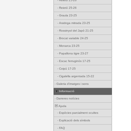
-
Reietó 25-26
-
Reietó 25-26
-
Graula 23-25
-
Aratinga mitrada 23-25
-
Rossinyol del Japó 21-25
-
Brocat variable 24-25
-
Monarca 23-25
-
Papallona tigre 23-27
-
Escac ferruginós 17-25
-
Coipú 17-25
-
Cigalella argentada 15-22
-
Galeria d'imatges i sons
Informació
-
Darreres notícies
Ajuda
-
Espècies parcialment ocultes
-
Explicació dels símbols
-
FAQ