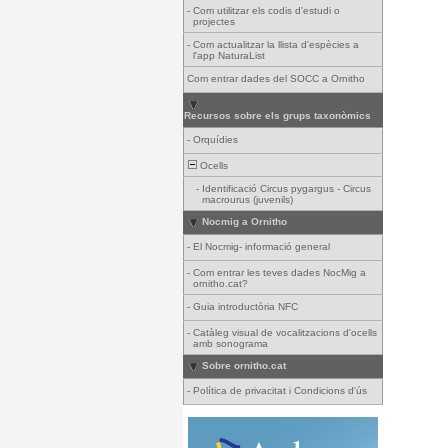
-
Com utilitzar els codis d'estudi o
projectes
-
Com actualitzar la llista d'espècies a
l'app NaturaList
Com entrar dades del SOCC a Ornitho
Recursos sobre els grups taxonòmics
-
Orquídies
Ocells
-
Identificació Circus pygargus - Circus
macrourus (juvenils)
Nocmig a Ornitho
-
El Nocmig- informació general
-
Com entrar les teves dades NocMig a
ornitho.cat?
-
Guia introductòria NFC
-
Catàleg visual de vocalitzacions d'ocells
amb sonograma
Sobre ornitho.cat
-
Política de privacitat i Condicions d'ús