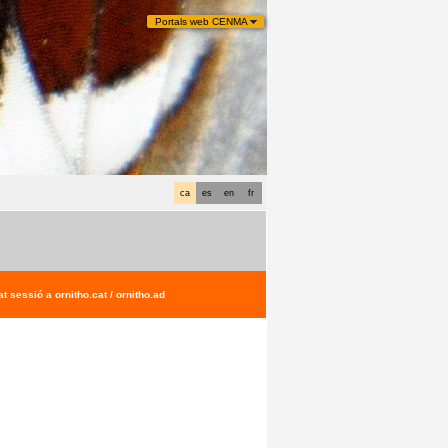
Portals web CENMA
ca
es
en
fr
t sessió a ornitho.cat / ornitho.ad