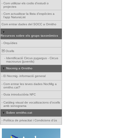
-
Com utilitzar els codis d'estudi o
projectes
-
Com actualitzar la llista d'espècies a
l'app NaturaList
Com entrar dades del SOCC a Ornitho
Recursos sobre els grups taxonòmics
-
Orquídies
Ocells
-
Identificació Circus pygargus - Circus
macrourus (juvenils)
Nocmig a Ornitho
-
El Nocmig- informació general
-
Com entrar les teves dades NocMig a
ornitho.cat?
-
Guia introductòria NFC
-
Catàleg visual de vocalitzacions d'ocells
amb sonograma
Sobre ornitho.cat
-
Política de privacitat i Condicions d'ús