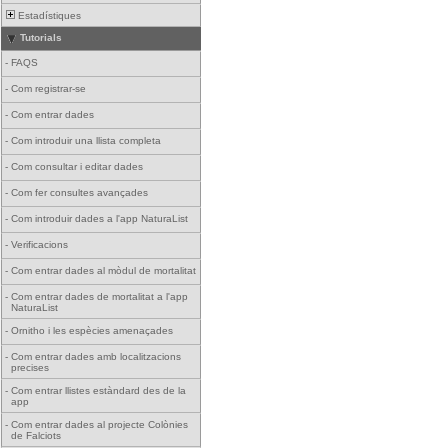
Estadístiques
Tutorials
-
FAQS
-
Com registrar-se
-
Com entrar dades
-
Com introduir una llista completa
-
Com consultar i editar dades
-
Com fer consultes avançades
-
Com introduir dades a l'app NaturaList
-
Verificacions
-
Com entrar dades al mòdul de mortalitat
-
Com entrar dades de mortalitat a l'app
NaturaList
-
Ornitho i les espècies amenaçades
-
Com entrar dades amb localitzacions
precises
-
Com entrar llistes estàndard des de la
app
-
Com entrar dades al projecte Colònies
de Falciots