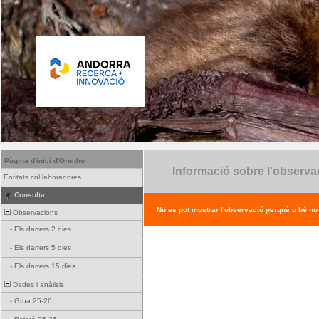
Pàgina d'inici d'Ornitho
Informació sobre l'observa
Entitats col·laboradores
Consulta
No es pot mostrar l'observació perquè o bé no ex
Observacions
-
Els darrers 2 dies
-
Els darrers 5 dies
-
Els darrers 15 dies
Dades i anàlisis
-
Grua 25-26