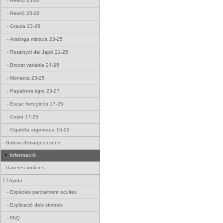
-
Reietó 25-26
-
Reietó 25-26
-
Graula 23-25
-
Aratinga mitrada 23-25
-
Rossinyol del Japó 21-25
-
Brocat variable 24-25
-
Monarca 23-25
-
Papallona tigre 23-27
-
Escac ferruginós 17-25
-
Coipú 17-25
-
Cigalella argentada 15-22
-
Galeria d'imatges i sons
Informació
-
Darreres notícies
Ajuda
-
Espècies parcialment ocultes
-
Explicació dels símbols
-
FAQ