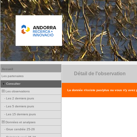
Accueil
Détail de l'observation
Les partenaires
Consulter
La donnée n'existe pas/plus ou vous n'y avez
Les observations
-
Les 2 derniers jours
-
Les 5 derniers jours
-
Les 15 derniers jours
Données et analyses
-
Grue cendrée 25-26