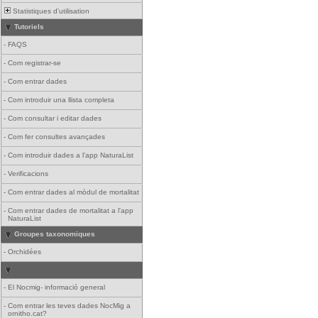
Statistiques d'utilisation
Tutoriels
-
FAQS
-
Com registrar-se
-
Com entrar dades
-
Com introduir una llista completa
-
Com consultar i editar dades
-
Com fer consultes avançades
-
Com introduir dades a l'app NaturaList
-
Verificacions
-
Com entrar dades al mòdul de mortalitat
-
Com entrar dades de mortalitat a l'app
NaturaList
Groupes taxonomiques
-
Orchidées
-
El Nocmig- informació general
-
Com entrar les teves dades NocMig a
ornitho.cat?