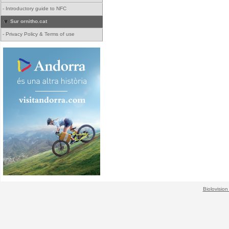
-
Introductory guide to NFC
Sur ornitho.cat
-
Privacy Policy & Terms of use
Biolovision