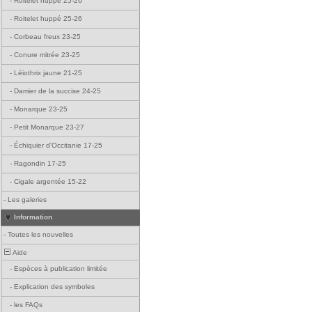
-
Roitelet huppé 25-26
-
Roitelet huppé 25-26
-
Corbeau freux 23-25
-
Conure mitrée 23-25
-
Léiothrix jaune 21-25
-
Damier de la succise 24-25
-
Monarque 23-25
-
Petit Monarque 23-27
-
Échiquier d'Occitanie 17-25
-
Ragondin 17-25
-
Cigale argentée 15-22
-
Les galeries
Information
-
Toutes les nouvelles
Aide
-
Espèces à publication limitée
-
Explication des symboles
-
les FAQs