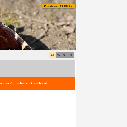
Portals web CENMA
ca
es
en
fr
t sessió a ornitho.cat / ornitho.ad