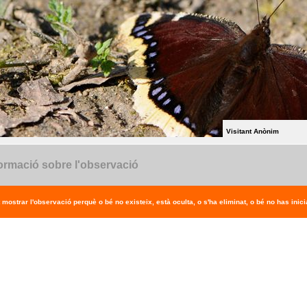
Visitant Anònim
ormació sobre l'observació
 mostrar l'observació perquè o bé no existeix, està oculta, o s'ha eliminat, o bé no has inicia