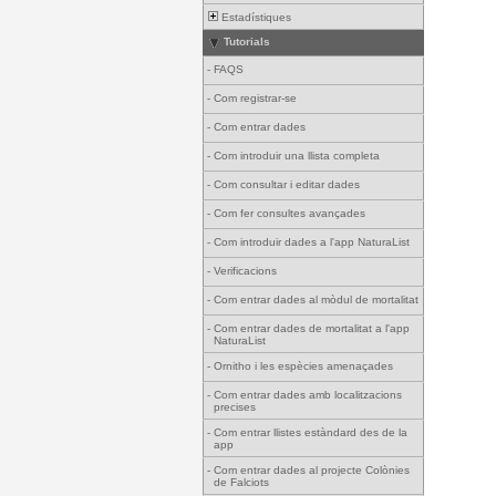
Estadístiques
Tutorials
-
FAQS
-
Com registrar-se
-
Com entrar dades
-
Com introduir una llista completa
-
Com consultar i editar dades
-
Com fer consultes avançades
-
Com introduir dades a l'app NaturaList
-
Verificacions
-
Com entrar dades al mòdul de mortalitat
-
Com entrar dades de mortalitat a l'app
NaturaList
-
Ornitho i les espècies amenaçades
-
Com entrar dades amb localitzacions
precises
-
Com entrar llistes estàndard des de la
app
-
Com entrar dades al projecte Colònies
de Falciots