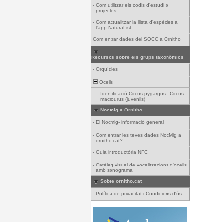
-
Com utilitzar els codis d'estudi o
projectes
-
Com actualitzar la llista d'espècies a
l'app NaturaList
Com entrar dades del SOCC a Ornitho
Recursos sobre els grups taxonòmics
-
Orquídies
Ocells
-
Identificació Circus pygargus - Circus
macrourus (juvenils)
Nocmig a Ornitho
-
El Nocmig- informació general
-
Com entrar les teves dades NocMig a
ornitho.cat?
-
Guia introductòria NFC
-
Catàleg visual de vocalitzacions d'ocells
amb sonograma
Sobre ornitho.cat
-
Política de privacitat i Condicions d'ús