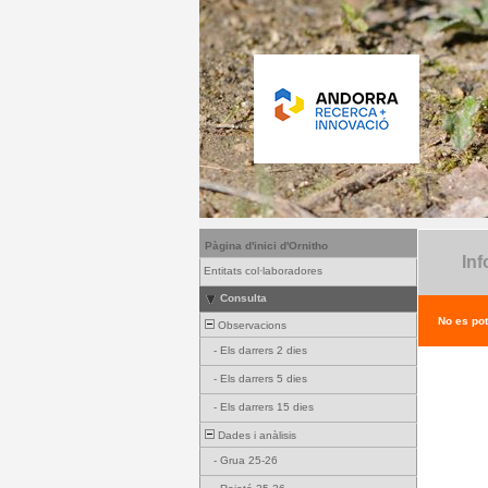
Pàgina d'inici d'Ornitho
Inf
Entitats col·laboradores
Consulta
No es pot
Observacions
-
Els darrers 2 dies
-
Els darrers 5 dies
-
Els darrers 15 dies
Dades i anàlisis
-
Grua 25-26