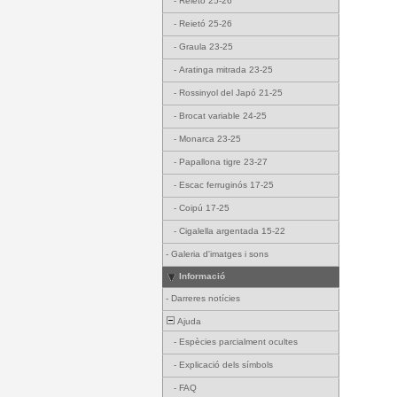
-
Reietó 25-26
-
Reietó 25-26
-
Graula 23-25
-
Aratinga mitrada 23-25
-
Rossinyol del Japó 21-25
-
Brocat variable 24-25
-
Monarca 23-25
-
Papallona tigre 23-27
-
Escac ferruginós 17-25
-
Coipú 17-25
-
Cigalella argentada 15-22
-
Galeria d'imatges i sons
Informació
-
Darreres notícies
Ajuda
-
Espècies parcialment ocultes
-
Explicació dels símbols
-
FAQ