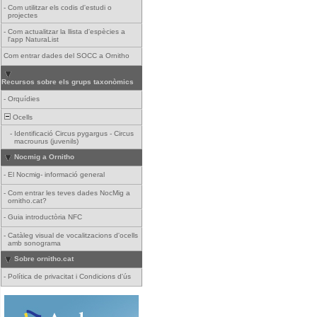
-
Com utilitzar els codis d'estudi o
projectes
-
Com actualitzar la llista d'espècies a
l'app NaturaList
Com entrar dades del SOCC a Ornitho
Recursos sobre els grups taxonòmics
-
Orquídies
Ocells
-
Identificació Circus pygargus - Circus
macrourus (juvenils)
Nocmig a Ornitho
-
El Nocmig- informació general
-
Com entrar les teves dades NocMig a
ornitho.cat?
-
Guia introductòria NFC
-
Catàleg visual de vocalitzacions d'ocells
amb sonograma
Sobre ornitho.cat
-
Política de privacitat i Condicions d'ús