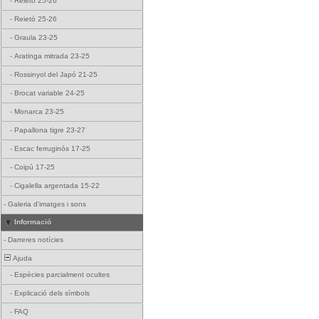
-
Reietó 25-26
-
Reietó 25-26
-
Graula 23-25
-
Aratinga mitrada 23-25
-
Rossinyol del Japó 21-25
-
Brocat variable 24-25
-
Monarca 23-25
-
Papallona tigre 23-27
-
Escac ferruginós 17-25
-
Coipú 17-25
-
Cigalella argentada 15-22
-
Galeria d'imatges i sons
Informació
-
Darreres notícies
Ajuda
-
Espècies parcialment ocultes
-
Explicació dels símbols
-
FAQ