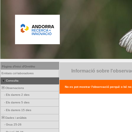
Pàgina d'inici d'Ornitho
Informació sobre l'observa
Entitats col·laboradores
Consulta
No es pot mostrar l'observació perquè o bé no ex
Observacions
-
Els darrers 2 dies
-
Els darrers 5 dies
-
Els darrers 15 dies
Dades i anàlisis
-
Grua 25-26