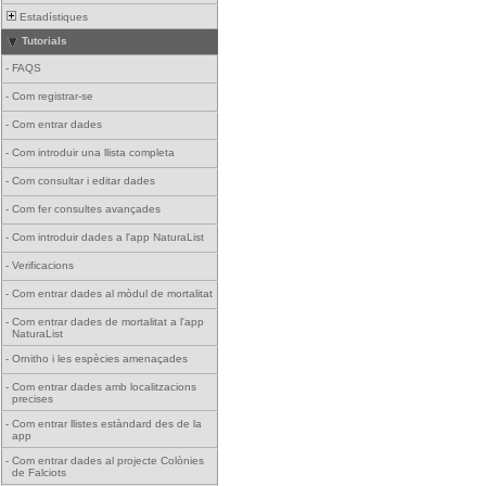
Estadístiques
Tutorials
-
FAQS
-
Com registrar-se
-
Com entrar dades
-
Com introduir una llista completa
-
Com consultar i editar dades
-
Com fer consultes avançades
-
Com introduir dades a l'app NaturaList
-
Verificacions
-
Com entrar dades al mòdul de mortalitat
-
Com entrar dades de mortalitat a l'app
NaturaList
-
Ornitho i les espècies amenaçades
-
Com entrar dades amb localitzacions
precises
-
Com entrar llistes estàndard des de la
app
-
Com entrar dades al projecte Colònies
de Falciots