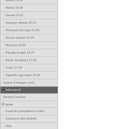
-
Reietó 25-26
-
Reietó 25-26
-
Graula 23-25
-
Aratinga mitrada 23-25
-
Rossinyol del Japó 21-25
-
Brocat variable 24-25
-
Monarca 23-25
-
Papallona tigre 23-27
-
Escac ferruginós 17-25
-
Coipú 17-25
-
Cigalella argentada 15-22
-
Galeria d'imatges i sons
Informació
-
Darreres notícies
Ajuda
-
Espècies parcialment ocultes
-
Explicació dels símbols
-
FAQ