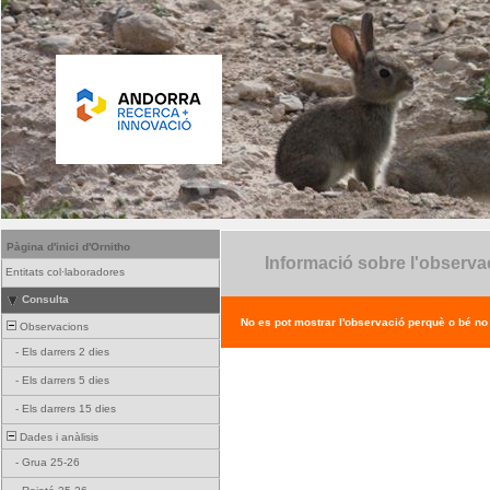
Pàgina d'inici d'Ornitho
Informació sobre l'observa
Entitats col·laboradores
Consulta
No es pot mostrar l'observació perquè o bé no ex
Observacions
-
Els darrers 2 dies
-
Els darrers 5 dies
-
Els darrers 15 dies
Dades i anàlisis
-
Grua 25-26