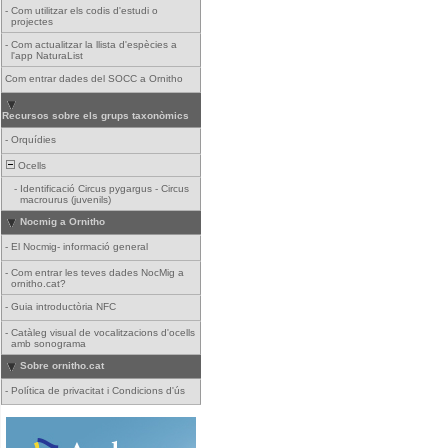
-
Com utilitzar els codis d'estudi o
projectes
-
Com actualitzar la llista d'espècies a
l'app NaturaList
Com entrar dades del SOCC a Ornitho
Recursos sobre els grups taxonòmics
-
Orquídies
Ocells
-
Identificació Circus pygargus - Circus
macrourus (juvenils)
Nocmig a Ornitho
-
El Nocmig- informació general
-
Com entrar les teves dades NocMig a
ornitho.cat?
-
Guia introductòria NFC
-
Catàleg visual de vocalitzacions d'ocells
amb sonograma
Sobre ornitho.cat
-
Política de privacitat i Condicions d'ús