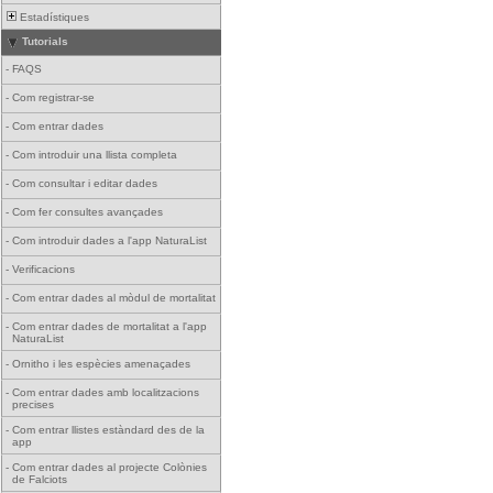
Estadístiques
Tutorials
-
FAQS
-
Com registrar-se
-
Com entrar dades
-
Com introduir una llista completa
-
Com consultar i editar dades
-
Com fer consultes avançades
-
Com introduir dades a l'app NaturaList
-
Verificacions
-
Com entrar dades al mòdul de mortalitat
-
Com entrar dades de mortalitat a l'app
NaturaList
-
Ornitho i les espècies amenaçades
-
Com entrar dades amb localitzacions
precises
-
Com entrar llistes estàndard des de la
app
-
Com entrar dades al projecte Colònies
de Falciots