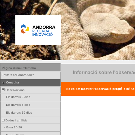
Pàgina d'inici d'Ornitho
Informació sobre l'observa
Entitats col·laboradores
Consulta
No es pot mostrar l'observació perquè o bé no ex
Observacions
-
Els darrers 2 dies
-
Els darrers 5 dies
-
Els darrers 15 dies
Dades i anàlisis
-
Grua 25-26