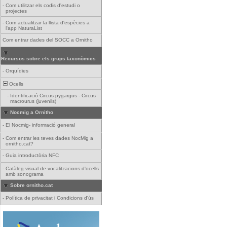
-
Com utilitzar els codis d'estudi o
projectes
-
Com actualitzar la llista d'espècies a
l'app NaturaList
Com entrar dades del SOCC a Ornitho
Recursos sobre els grups taxonòmics
-
Orquídies
Ocells
-
Identificació Circus pygargus - Circus
macrourus (juvenils)
Nocmig a Ornitho
-
El Nocmig- informació general
-
Com entrar les teves dades NocMig a
ornitho.cat?
-
Guia introductòria NFC
-
Catàleg visual de vocalitzacions d'ocells
amb sonograma
Sobre ornitho.cat
-
Política de privacitat i Condicions d'ús