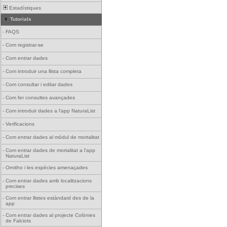
Estadístiques
Tutorials
-
FAQS
-
Com registrar-se
-
Com entrar dades
-
Com introduir una llista completa
-
Com consultar i editar dades
-
Com fer consultes avançades
-
Com introduir dades a l'app NaturaList
-
Verificacions
-
Com entrar dades al mòdul de mortalitat
-
Com entrar dades de mortalitat a l'app
NaturaList
-
Ornitho i les espècies amenaçades
-
Com entrar dades amb localitzacions
precises
-
Com entrar llistes estàndard des de la
app
-
Com entrar dades al projecte Colònies
de Falciots