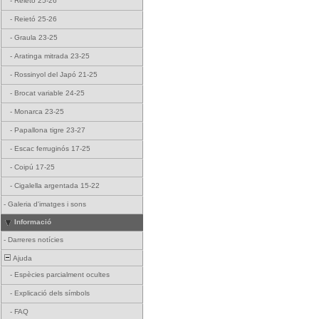
-
Reietó 25-26
-
Reietó 25-26
-
Graula 23-25
-
Aratinga mitrada 23-25
-
Rossinyol del Japó 21-25
-
Brocat variable 24-25
-
Monarca 23-25
-
Papallona tigre 23-27
-
Escac ferruginós 17-25
-
Coipú 17-25
-
Cigalella argentada 15-22
-
Galeria d'imatges i sons
Informació
-
Darreres notícies
Ajuda
-
Espècies parcialment ocultes
-
Explicació dels símbols
-
FAQ